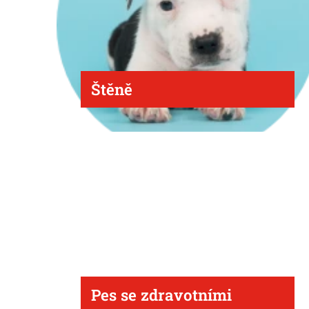
Štěně
Pes se zdravotními