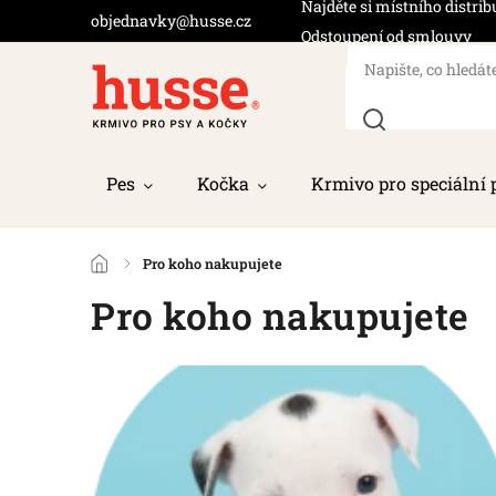
Najděte si místního distrib
objednavky@husse.cz
Odstoupení od smlouvy
Pes
Kočka
Krmivo pro speciální 
/
Pro koho nakupujete
Pro koho nakupujete