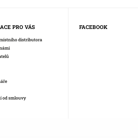
ACE PRO VÁS
FACEBOOK
 místního distributora
 námi
atelů
náře
í od smlouvy