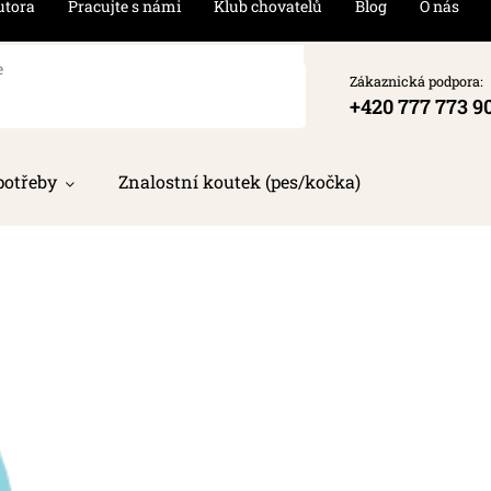
utora
Pracujte s námi
Klub chovatelů
Blog
O nás
Zákaznická podpora:
+420 777 773 9
potřeby
Znalostní koutek (pes/kočka)