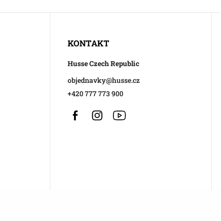
KONTAKT
Husse Czech Republic
objednavky
@
husse.cz
+420 777 773 900
Facebook
Instagram
https://www.youtube.com/