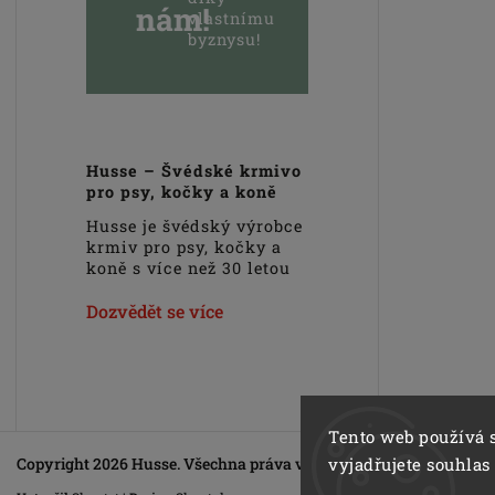
nám!
vlastnímu
byznysu!
Husse – Švédské krmivo
pro psy, kočky a koně
Husse je švédský výrobce
krmiv pro psy, kočky a
koně s více než 30 letou
zkušeností na trhu.
Hlavním cílem
Dozvědět se více
společnosti Husse je
podpora zdravého
životního stylu domácích
zvířat. Veškerá krmiva,
pamlsky a doplňky Husse
jsou vyrobeny pouze z
Tento web používá 
nejkvalitnějších a pečlivě
Copyright 2026
Husse
. Všechna práva vyhrazena.
vyjadřujete souhlas
vybraných surovin.