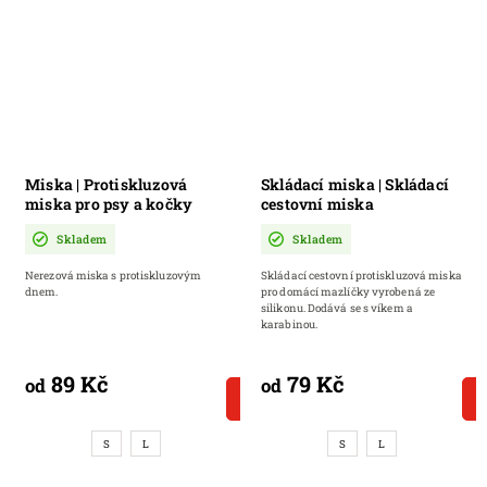
Miska | Protiskluzová
Skládací miska | Skládací
miska pro psy a kočky
cestovní miska
Skladem
Skladem
Nerezová miska s protiskluzovým
Skládací cestovní protiskluzová miska
dnem.
pro domácí mazlíčky vyrobená ze
silikonu. Dodává se s víkem a
karabinou.
89 Kč
79 Kč
od
od
DETAIL
S
L
S
L