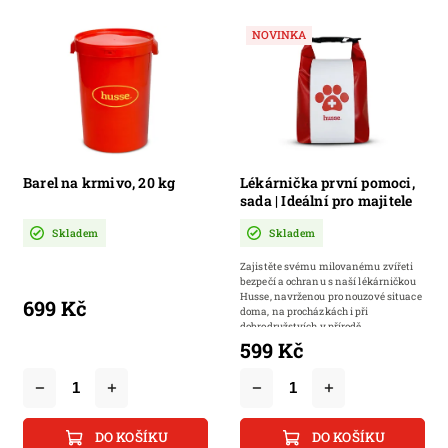
NOVINKA
Barel na krmivo, 20 kg
Lékárnička první pomoci,
sada | Ideální pro majitele
psů, koček a chovatele
Skladem
Skladem
domácích mazlíčků
Zajistěte svému milovanému zvířeti
bezpečí a ochranu s naší lékárničkou
Husse, navrženou pro nouzové situace
699 Kč
doma, na procházkách i při
dobrodružstvích v přírodě.
599 Kč
DO KOŠÍKU
DO KOŠÍKU