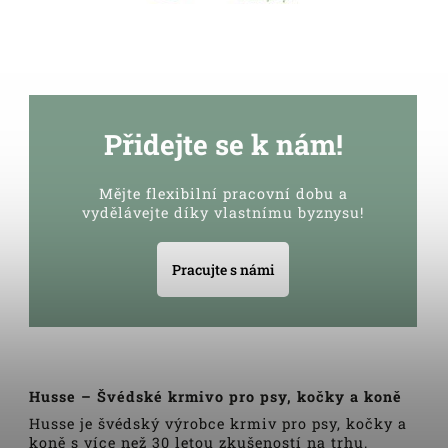
Přidejte se k nám!
Mějte flexibilní pracovní dobu a
vydělávejte díky vlastnímu byznysu!
Pracujte s námi
Husse – Švédské krmivo pro psy, kočky a koně
Husse je švédský výrobce krmiv pro psy, kočky a
koně s více než 30 letou zkušeností na trhu.