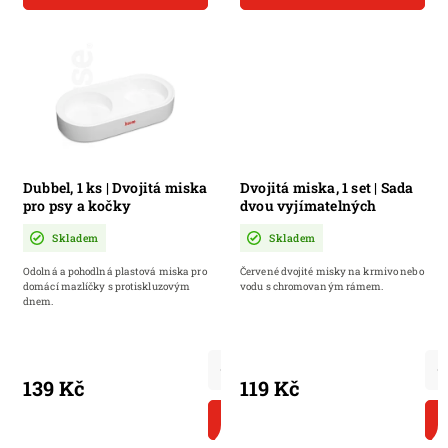
Dubbel, 1 ks | Dvojitá miska
Dvojitá miska, 1 set | Sada
pro psy a kočky
dvou vyjímatelných
nerezových misek
Skladem
Skladem
Odolná a pohodlná plastová miska pro
Červené dvojité misky na krmivo nebo
domácí mazlíčky s protiskluzovým
vodu s chromovaným rámem.
dnem.
139 Kč
119 Kč
DO KOŠÍKU