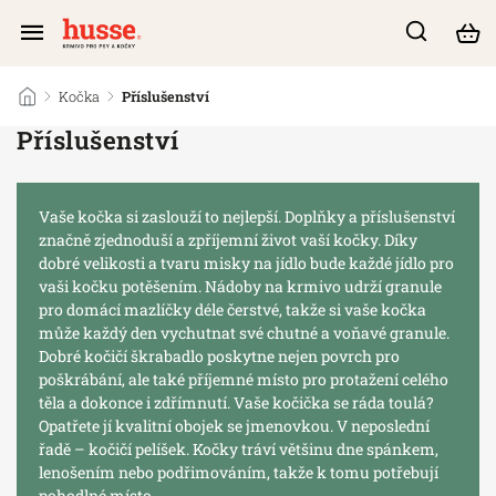
/
Kočka
/
Příslušenství
Příslušenství
Vaše kočka si zaslouží to nejlepší. Doplňky a příslušenství
značně zjednoduší a zpříjemní život vaší kočky. Díky
dobré velikosti a tvaru misky na jídlo bude každé jídlo pro
vaši kočku potěšením. Nádoby na krmivo udrží granule
pro domácí mazlíčky déle čerstvé, takže si vaše kočka
může každý den vychutnat své chutné a voňavé granule.
Dobré kočičí škrabadlo poskytne nejen povrch pro
poškrábání, ale také příjemné místo pro protažení celého
těla a dokonce i zdřímnutí. Vaše kočička se ráda toulá?
Opatřete jí kvalitní obojek se jmenovkou. V neposlední
řadě –⁠ kočičí pelíšek. Kočky tráví většinu dne spánkem,
lenošením nebo podřimováním, takže k tomu potřebují
pohodlné místo.