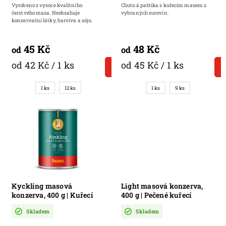
Vyrobeno z vysoce kvalitního
Chutná paštika s kuřecím masem z
čerstvého masa. Neobsahuje
vybraných surovin.
konzervační látky, barviva a sóju.
45 Kč
48 Kč
od
od
od 42 Kč / 1 ks
od 45 Kč / 1 ks
DETAIL
1 ks
12 ks
1 ks
9 ks
Kyckling masová
Light masová konzerva,
konzerva, 400 g | Kuřecí
400 g | Pečené kuřecí
kousky masa v omáčce pro
kousky pro psy s
Skladem
Skladem
dospělé psy
nadváhou a pro starší psy