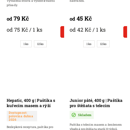
Vyvážená strava a vysoce kvalitní
nadváhou.
přísady.
79 Kč
45 Kč
od
od
od 75 Kč / 1 ks
od 42 Kč / 1 ks
DETAIL
1 ks
12 ks
1 ks
12 ks
Hepatic, 400 g | Paštika s
Junior pâté, 400 g | Paštika
kuřecím masem a rýží
pro štěňata s telecím
masem a ženšenem
Dostupnost:
Skladem
polovina dubna
2026
Paštika s telecím masem a ženšenem
Bezlepková receptura, paštika pro
vhodná pro štěňata starší 8 týdnů.