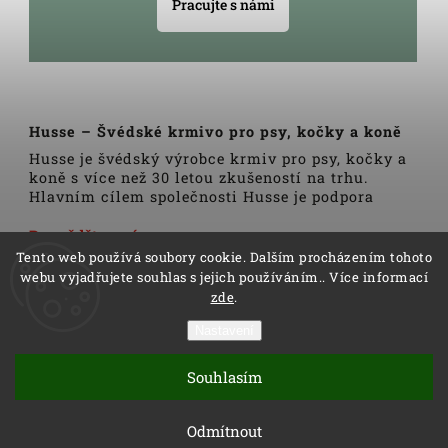
Pracujte s námi
Husse – Švédské krmivo pro psy, kočky a koně
Husse je švédský výrobce krmiv pro psy, kočky a
koně s více než 30 letou zkušeností na trhu.
Hlavním cílem společnosti Husse je podpora
zdravého životního stylu domácích zvířat.
Veškerá krmiva, pamlsky a doplňky Husse jsou
Dozvědět se více
vyrobeny pouze z nejkvalitnějších a pečlivě
Tento web používá soubory cookie. Dalším procházením tohoto
vybraných surovin. Všechny produkty se vyrábí
webu vyjadřujete souhlas s jejich používáním.. Více informací
podle tradičních skandinávských receptur a
zde
.
výrobní linky podléhají trvalé veterinární
kontrole. Kromě kvality produktů Husse to rovněž
Nastavení
zahrnuje i kvalitu služeb.
Copyright 2026
Husse
. Všechna práva vyhrazena.
Distributoři společnosti Husse jsou důkladně
Souhlasím
Vytvořil
Shoptet
| Design
Shoptak.cz
proškoleni v oblasti výživy zvířat a rádi Vám
pomohou s výběrem správné stravy pro Vašeho
Vytvořil Shoptet
Odmítnout
psa, kočku nebo koně.