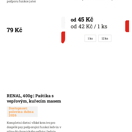
podporu funkce jater
45 Kč
od
od 42 Kč / 1 ks
79 Kč
DO KOŠÍKU
1 ks
12 ks
RENAL, 400g | Paštika s
vepřovým, kuřecím masem
a rýži - chutná paštika pro
Dostupnost:
psy
polovina dubna
2026
Kompletní dietní vlhké krmivo pro
dospělé psy podporující funkci ledvin v
případě chronického selhání ledvin