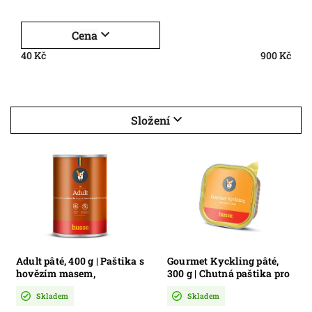
Nejlevnější
Nejdražší
Cena
Nejprodávanější
40
Kč
900
Kč
Abecedně
Složení
Adult pâté, 400 g | Paštika s
Gourmet Kyckling pâté,
hovězím masem,
300 g | Chutná paštika pro
ananasem a ženšenem pro
psy
Skladem
Skladem
dospělé psy