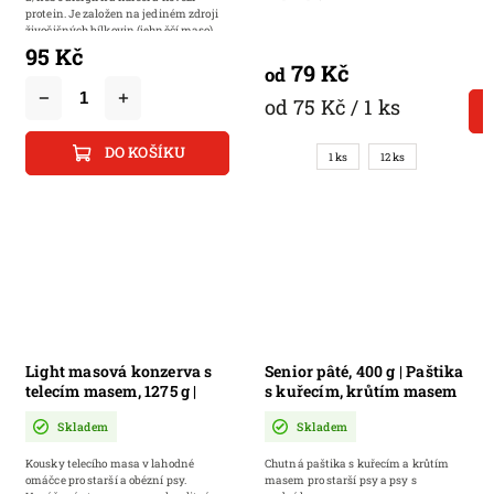
protein. Je založen na jediném zdroji
živočišných bílkovin (jehněčí maso)...
95 Kč
79 Kč
od
od 75 Kč / 1 ks
DO KOŠÍKU
1 ks
12 ks
Light masová konzerva s
Senior pâté, 400 g | Paštika
telecím masem, 1275 g |
s kuřecím, krůtím masem
Pečené kousky telecího
a echinaceou pro stařší
Skladem
Skladem
masa v omáčce pro starší a
psy a psy s nadváhou
obézní psy
Kousky telecího masa v lahodné
Chutná paštika s kuřecím a krůtím
omáčce pro starší a obézní psy.
masem pro starší psy a psy s