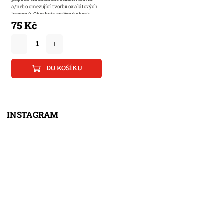
a/nebo omezující tvorbu oxalátových
kamenů. Obsahuje snížený obsah...
75 Kč
DO KOŠÍKU
INSTAGRAM