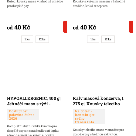
Kuřecí kousky masa v lahodné omáčce
Kousky s kuřecím masem v lahodné
pro dospělé psy.
omáčce, lehká receptura.
40 Kč
40 Kč
DETAIL
od
od
1 ks
12 ks
1 ks
12 ks
HYPOALLERGENIC, 400 g |
Kalv masová konzerva, 1
Jehněčí maso s rýží -
275 g | Kousky telecího
chutná paštika pro psy
masa v omáčce pro dospělé
Dostupnost:
Na dotaz -
psy s běžnou aktivitou
polovina dubna
kontaktujte
2026
svého
franšízanta
Kompletní dietní vlhké krmivo pro
Kousky telecího masa v omáčce pro
dospělé psy s nesnášenlivostí lepku
dospělé psy s běžnou aktivitou.
a/nebo alergií na kuřecí a hovězí