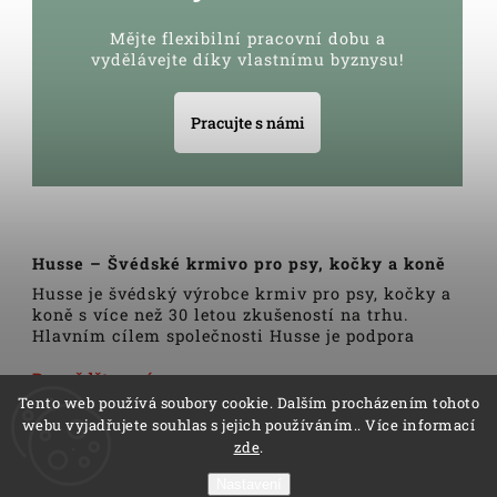
Mějte flexibilní pracovní dobu a
vydělávejte díky vlastnímu byznysu!
Pracujte s námi
Husse – Švédské krmivo pro psy, kočky a koně
Husse je švédský výrobce krmiv pro psy, kočky a
koně s více než 30 letou zkušeností na trhu.
Hlavním cílem společnosti Husse je podpora
zdravého životního stylu domácích zvířat.
Veškerá krmiva, pamlsky a doplňky Husse jsou
Dozvědět se více
vyrobeny pouze z nejkvalitnějších a pečlivě
Tento web používá soubory cookie. Dalším procházením tohoto
vybraných surovin. Všechny produkty se vyrábí
webu vyjadřujete souhlas s jejich používáním.. Více informací
podle tradičních skandinávských receptur a
zde
.
výrobní linky podléhají trvalé veterinární
kontrole. Kromě kvality produktů Husse to rovněž
Nastavení