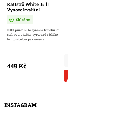
Kattströ White, 15 l |
Vysoce kvalitní
bentonitové stelivo pro
Skladem
kočky
100% přírodní, bezprašné hrudkující
stelivo pro kočky vyrobené z bílého
bentonitu bez parfemace.
449 Kč
DO KOŠÍKU
INSTAGRAM