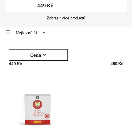
449 Kč
Zobrazit více produktů
Nejlevnější
Nejdražší
Nejprodávanější
Cena
Abecedně
449
Kč
450
Kč