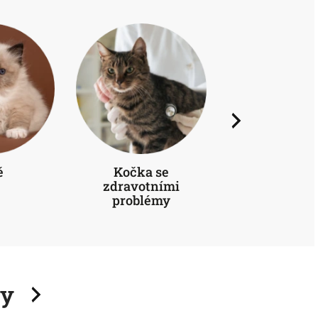
Next
 se
Dospělá kočka
Dospělý p
ními
émy
sy
Next