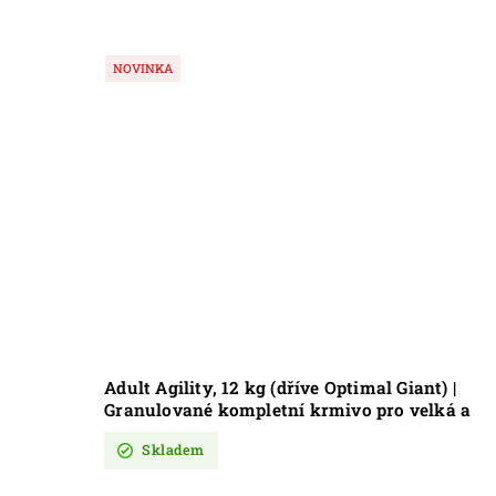
NOVINKA
lp
Adult Agility, 12 kg (dříve Optimal Giant) |
velkých
Granulované kompletní krmivo pro velká a
obří plemena, neobsahuje pšenici
Skladem