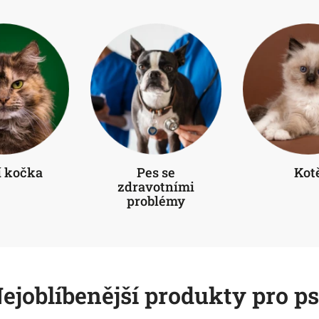
s se
Kotě
Kočka
votními
zdravot
blémy
probl
ejoblíbenější produkty pro p