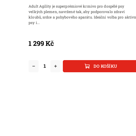
n
Adult Agility je superprémiové krmivo pro dospělé psy
kloubů a
velkých plemen, navržené tak, aby podporovalo zdraví
kloubů, srdce a pohybového aparátu. Ideální volba pro aktivn
psy i...
1 299 Kč
DO KOŠÍKU