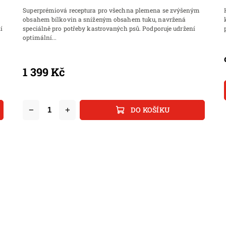
Superprémiová receptura pro všechna plemena se zvýšeným
obsahem bílkovin a sníženým obsahem tuku, navržená
í
speciálně pro potřeby kastrovaných psů. Podporuje udržení
optimální...
1 399 Kč
DO KOŠÍKU