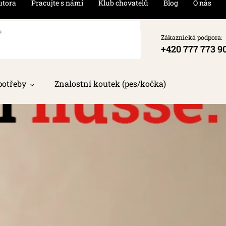
utora
Pracujte s námi
Klub chovatelů
Blog
O nás
Zákaznická podpora:
+420 777 773 9
potřeby
Znalostní koutek (pes/kočka)