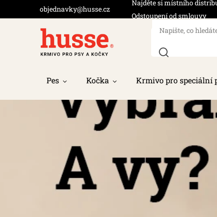
Najděte si místního distrib
objednavky@husse.cz
Odstoupení od smlouvy
Pes
Kočka
Krmivo pro speciální 