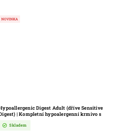
NOVINKA
NOVIN
Hypoallergenic Digest Adult (dříve Sensitive
Hypoal
Digest) | Kompletní hypoalergenní krmivo s
Ocean 
jehněčím masem pro psy s citlivým zažíváním
krmivo
Skladem
Sk
a s bílou srstí