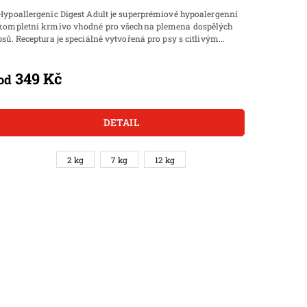
Hypoallergenic Digest Adult je superprémiové hypoalergenní
Superpré
kompletní krmivo vhodné pro všechna plemena dospělých
alergií,
psů. Receptura je speciálně vytvořená pro psy s citlivým...
podporu t
pro...
349 Kč
od
1 699
DETAIL
2 kg
7 kg
12 kg