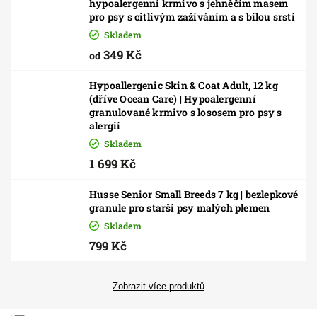
hypoalergenní krmivo s jehněčím masem
pro psy s citlivým zažíváním a s bílou srstí
Skladem
349 Kč
od
Hypoallergenic Skin & Coat Adult, 12 kg
(dříve Ocean Care) | Hypoalergenní
granulované krmivo s lososem pro psy s
alergií
Skladem
1 699 Kč
Husse Senior Small Breeds 7 kg | bezlepkové
granule pro starší psy malých plemen
Skladem
799 Kč
Zobrazit více produktů