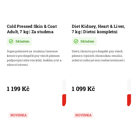
Cold Pressed Skin & Coat
Diet Kidney, Heart & Liver,
Adult, 7 kg | Za studena
7 kg | Dietní kompletní
lisované granule s lososem
krmivo pro dospělé psy
Skladem
Skladem
pro citlivé zažívání,
zdravou kůži a lesklou srst
Superprémiové za studena lisované
Dietní krmivo pro dospělé psy všech
krmivo pro dospělé psy všech plemen
plemen trpících chronickou renální,
podporující zdravou kůži, lesklou srst a
srdeční nebo jaterní nedostatečností.
zdravé trávení.
1 199 Kč
1 099 Kč
DO KOŠÍKU
NOVINKA
NOVINKA