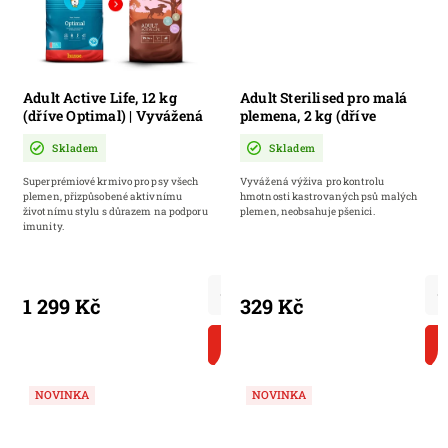
Adult Active Life, 12 kg
Adult Sterilised pro malá
(dříve Optimal) | Vyvážená
plemena, 2 kg (dříve
výživa pro každodenní
Sterilised Mini) |
Skladem
Skladem
výkon a celkovou pohodu
Granulované krmivo pro
kastrované a sterilizované
Superprémiové krmivo pro psy všech
Vyvážená výživa pro kontrolu
psy malých plemen
plemen, přizpůsobené aktivnímu
hmotnosti kastrovaných psů malých
životnímu stylu s důrazem na podporu
plemen, neobsahuje pšenici.
imunity.
1 299 Kč
329 Kč
DO KOŠÍKU
NOVINKA
NOVINKA