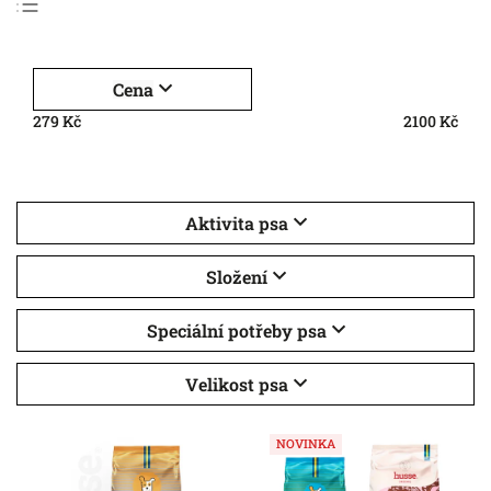
Nejlevnější
Nejdražší
Cena
Nejprodávanější
279
Kč
2100
Kč
Abecedně
Aktivita psa
Složení
Speciální potřeby psa
Velikost psa
NOVINKA