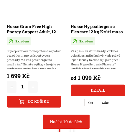
Husse Grain Free High
Husse Hypoallergenic
Energy Support Adult, 12
Flexcare 12 kg Krůtí maso
kg | Bezobilné granule pro
& batáty | Bez lepku | Pro
Skladem
Skladem
aktivní psy s vysokou
citlivé psy
potřebou energie
Superprémiové monoproteinové palivo
Váš pes si zaslouží každý krok bez
bez obilovin pro psí sportovce a
bolesti. psi milují pohyb – ale právě
pracanty Má váš pes energie na
jejich klouby to odnášejí jako první.
rozdávání? Běháte agility, věnujete se
Husse Hypoallergenic Flexcare™
canicrossu, máte doma pracovního
vzniklo přesně pro tyhle psy. Pro...
psa,...
1 699 Kč
1 099 Kč
od
DETAIL
DO KOŠÍKU
7 kg
12 kg
Načíst 10 dalších