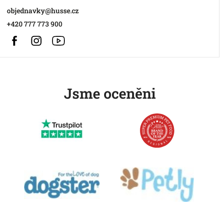
objednavky
@
husse.cz
+420 777 773 900
Facebook
Instagram
https://www.youtube.com/@HusseChannel
Jsme oceněni