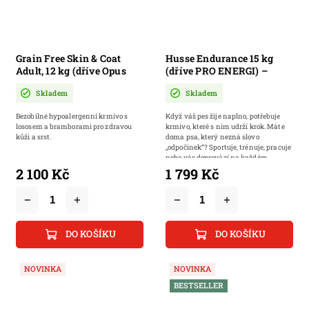
Grain Free Skin & Coat
Husse Endurance 15 kg
Adult, 12 kg (dříve Opus
(dříve PRO ENERGI) –
Ocean) | Bezobilné
Vysoce energetické krmivo
Skladem
Skladem
hypoalergenní krmivo s
pro aktivní a pracovní psy
lososem a bramborami pro
Bezobilné hypoalergenní krmivo s
Když váš pes žije naplno, potřebuje
zdravou kůži a srst
lososem a bramborami pro zdravou
krmivo, které s ním udrží krok. Máte
kůži a srst.
doma psa, který nezná slovo
„odpočinek“? Sportuje, trénuje, pracuje
nebo vás doprovází na každém...
2 100 Kč
1 799 Kč
DO KOŠÍKU
DO KOŠÍKU
NOVINKA
NOVINKA
BESTSELLER