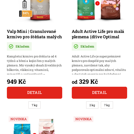
Valp Mini | Granulované
Adult Active Life pro malá
krmivo pro štěňata malých
plemena (dříve Optimal
plemen
Mini) | Granulované
Skladem
Skladem
krmivo vhodné pro pro
každodenní energii a
Kompletní krmivo pro štěňata od 4
Adult Active Life je superprémiové
vitalitu malých psů
týdnů a březí a kojící feny malých
krmivo pro dospělé psy malých
plemen. Má vysoký obsah živočišných
plemen, navržené tak, aby
bílkovin, vlákniny, vitamínů,
podporovalo optimální zdraví, vitalitu
minerálů a antioxidantů –
a dostatek energie pro každodenní
tokoferolů....
aktivní...
949 Kč
329 Kč
od
DETAIL
DETAIL
7 kg
2 kg
7 kg
NOVINKA
NOVINKA