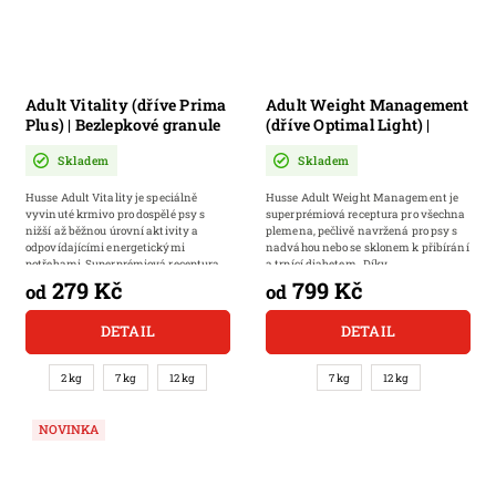
Adult Vitality (dříve Prima
Adult Weight Management
Plus) | Bezlepkové granule
(dříve Optimal Light) |
pro psy s běžnou aktivitou
Kompletní krmivo bez
Skladem
Skladem
obilovin pro psy s
nadváhou, lehce přibírající
Husse Adult Vitality je speciálně
Husse Adult Weight Management je
na váze nebo trpící
vyvinuté krmivo pro dospělé psy s
superprémiová receptura pro všechna
diabetem (cukrovkou)
nižší až běžnou úrovní aktivity a
plemena, pečlivě navržená pro psy s
odpovídajícími energetickými
nadváhou nebo se sklonem k přibírání
potřebami. Superprémiová receptura
a trpící diabetem. Díky...
pomáhá...
279 Kč
799 Kč
od
od
DETAIL
DETAIL
2 kg
7 kg
12 kg
7 kg
12 kg
NOVINKA