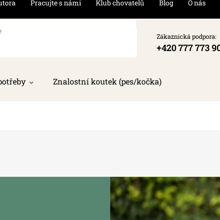
utora
Pracujte s námi
Klub chovatelů
Blog
O nás
Zákaznická podpora:
+420 777 773 9
potřeby
Znalostní koutek (pes/kočka)