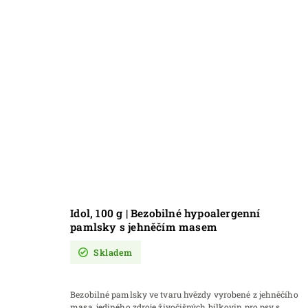
Idol, 100 g | Bezobilné hypoalergenní
pamlsky s jehněčím masem
Skladem
Bezobilné pamlsky ve tvaru hvězdy vyrobené z jehněčího
masa, jediného zdroje živočišných bílkovin pro psy s