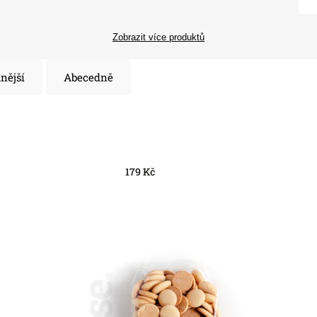
Zobrazit více produktů
nější
Abecedně
179
Kč