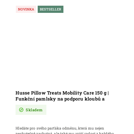
NOVINKA
BESTSELLER
Husse Pillow Treats Mobility Care 150 g |
Funkční pamlsky na podporu kloubů a
pohybového aparátu
Skladem
Hledáte pro svého parťáka odměnu, která mu nejen
neskutečně zachutná, ale také mu vrátí radost z každého