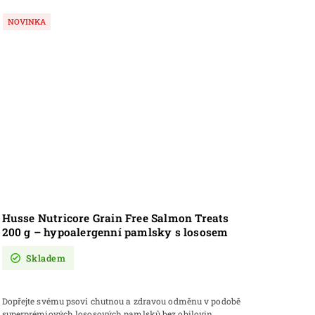
NOVINKA
Husse Nutricore Grain Free Salmon Treats
200 g – hypoalergenní pamlsky s lososem
pro zdravou kůži a lesklou srst
Skladem
Dopřejte svému psovi chutnou a zdravou odměnu v podobě
superprémiových lososových pamlsků bez obilovin.