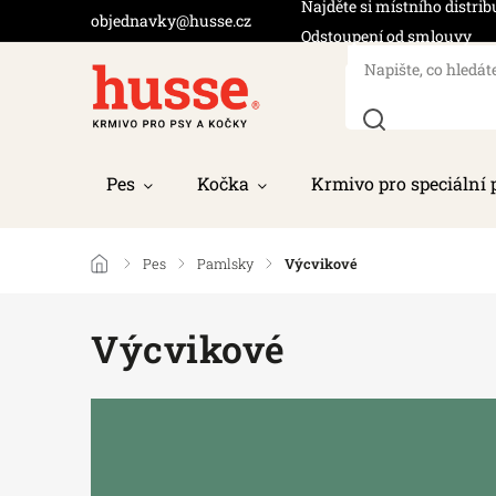
Najděte si místního distrib
objednavky@husse.cz
Odstoupení od smlouvy
Pes
Kočka
Krmivo pro speciální 
/
Pes
/
Pamlsky
/
Výcvikové
Výcvikové