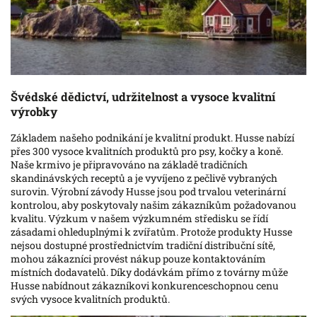
Švédské dědictví, udržitelnost a vysoce kvalitní
výrobky
Základem našeho podnikání je kvalitní produkt. Husse nabízí
přes 300 vysoce kvalitních produktů pro psy, kočky a koně.
Naše krmivo je připravováno na základě tradičních
skandinávských receptů a je vyvíjeno z pečlivě vybraných
surovin. Výrobní závody Husse jsou pod trvalou veterinární
kontrolou, aby poskytovaly našim zákazníkům požadovanou
kvalitu. Výzkum v našem výzkumném středisku se řídí
zásadami ohleduplnými k zvířatům. Protože produkty Husse
nejsou dostupné prostřednictvím tradiční distribuční sítě,
mohou zákazníci provést nákup pouze kontaktováním
místních dodavatelů. Díky dodávkám přímo z továrny může
Husse nabídnout zákazníkovi konkurenceschopnou cenu
svých vysoce kvalitních produktů.