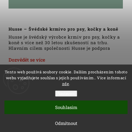
Husse – Švédské krmivo pro psy, kočky a koně
Husse je švédský výrobce krmiv pro psy, kočky a
koně s více než 30 letou zkušeností na trhu.
Hlavním cílem společnosti Husse je podpora
zdravého životního stylu domácích zvířat.
Veškerá krmiva, pamlsky a doplňky Husse jsou
Dozvědět se více
vyrobeny pouze z nejkvalitnějších a pečlivě
vybraných surovin. Všechny produkty se vyrábí
Tento web používá soubory cookie. Dalším procházením tohoto
podle tradičních skandinávských receptur a
webu vyjadřujete souhlas s jejich používáním.. Více informací
výrobní linky podléhají trvalé veterinární
zde
.
kontrole. Kromě kvality produktů Husse to rovněž
zahrnuje i kvalitu služeb.
Nastavení
Copyright 2026
Husse
. Všechna práva vyhrazena.
Distributoři společnosti Husse jsou důkladně
Vytvořil
Shoptet
| Design
Shoptak.cz
proškoleni v oblasti výživy zvířat a rádi Vám
Souhlasím
pomohou s výběrem správné stravy pro Vašeho
Vytvořil Shoptet
psa, kočku nebo koně.
Odmítnout
Výrobky Husse nehledejte v tradiční prodejní síti
– dodáváme je přímo z továrny zákazníkovi,