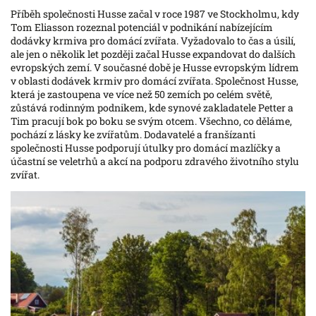
Příběh společnosti Husse začal v roce 1987 ve Stockholmu, kdy
Tom Eliasson rozeznal potenciál v podnikání nabízejícím
dodávky krmiva pro domácí zvířata. Vyžadovalo to čas a úsilí,
ale jen o několik let později začal Husse expandovat do dalších
evropských zemí. V současné době je Husse evropským lídrem
v oblasti dodávek krmiv pro domácí zvířata. Společnost Husse,
která je zastoupena ve více než 50 zemích po celém světě,
zůstává rodinným podnikem, kde synové zakladatele Petter a
Tim pracují bok po boku se svým otcem. Všechno, co děláme,
pochází z lásky ke zvířatům. Dodavatelé a franšízanti
společnosti Husse podporují útulky pro domácí mazlíčky a
účastní se veletrhů a akcí na podporu zdravého životního stylu
zvířat.