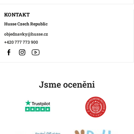
KONTAKT
Husse Czech Republic
objednavky
@
husse.cz
+420 777 773 900
Facebook
Instagram
https://www.youtube.com/@HusseChannel
Jsme oceněni