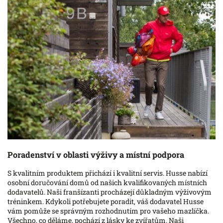
Poradenství v oblasti výživy a místní podpora
S kvalitním produktem přichází i kvalitní servis. Husse nabízí
osobní doručování domů od našich kvalifikovaných místních
dodavatelů. Naši franšízanti procházejí důkladným výživovým
tréninkem. Kdykoli potřebujete poradit, váš dodavatel Husse
vám pomůže se správným rozhodnutím pro vašeho mazlíčka.
Všechno, co děláme, pochází z lásky ke zvířatům. Naši