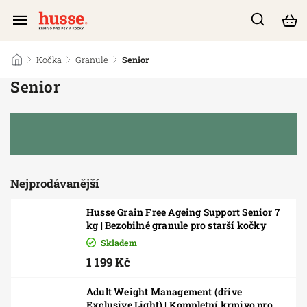
/
Kočka
/
Granule
/
Senior
Senior
Nejprodávanější
Husse Grain Free Ageing Support Senior 7
kg | Bezobilné granule pro starší kočky
Skladem
1 199 Kč
Adult Weight Management (dříve
Exclusive Light) | Kompletní krmivo pro