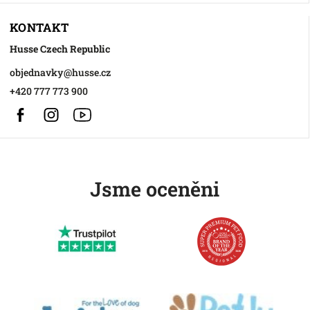
KONTAKT
Husse Czech Republic
objednavky
@
husse.cz
+420 777 773 900
Facebook
Instagram
https://www.youtube.com/@HusseChannel
Jsme oceněni