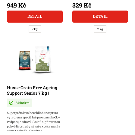
949 Kč
329 Kč
DETAIL
DETAIL
7 kg
2 kg
Husse Grain Free Ageing
Support Senior 7 kg |
Bezobilné granule pro
Skladem
starší kočky
Superprémiová bezobilná receptura
vytvořená speciálně pro starší kočky.
Podporuje zdraví kloubů a přirozenou
pohyblivost, aby si vaše kočka mohla
užívat pohodlí, aktivitu a...