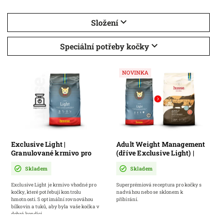
Složení
Speciální potřeby kočky
NOVINKA
Exclusive Light |
Adult Weight Management
Granulované krmivo pro
(dříve Exclusive Light) |
méně aktivní, starší a
Kompletní krmivo pro
Skladem
Skladem
obézní kočky
kočky s nadváhou, snadno
příbírající a starší kočky
Exclusive Light je krmivo vhodné pro
Superprémiová receptura pro kočky s
kočky, které potřebují kontrolu
nadváhou nebo se sklonem k
hmotnosti. S optimální rovnováhou
přibírání.
bílkovin a tuků, aby byla vaše kočka v
dobré kondici.