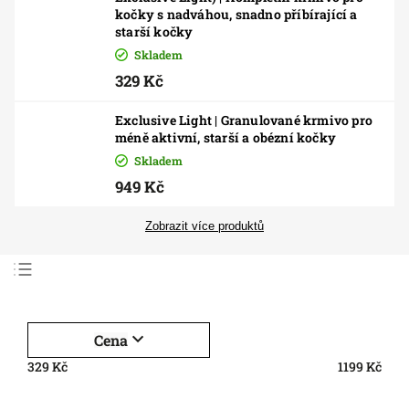
kočky s nadváhou, snadno příbírající a
starší kočky
Skladem
329 Kč
Exclusive Light | Granulované krmivo pro
méně aktivní, starší a obézní kočky
Skladem
949 Kč
Zobrazit více produktů
Nejlevnější
Nejdražší
Cena
Nejprodávanější
329
Kč
1199
Kč
Abecedně