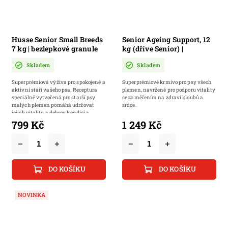
Husse Senior Small Breeds
Senior Ageing Support, 12
7 kg | bezlepkové granule
kg (dříve Senior) |
pro starší psy malých
Kompletní výživa pro
Skladem
Skladem
plemen
starší psy s citlivým
zažíváním, neobsahuje
Superprémiová výživa pro spokojené a
Superprémiové krmivo pro psy všech
pšenici
aktivní stáří vašeho psa. Receptura
plemen, navržené pro podporu vitality
speciálně vytvořená pro starší psy
se zaměřením na zdraví kloubů a
malých plemen pomáhá udržovat
srdce.
jejich vitalitu a dobrou kondici a...
799 Kč
1 249 Kč
DO KOŠÍKU
DO KOŠÍKU
NOVINKA