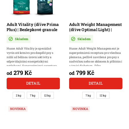
Adult Vitality (dříve Prima
Adult Weight Management
Plus) | Bezlepkové granule
(dříve Optimal Light) |
pro psy s běžnou aktivitou
Kompletní krmivo bez
Skladem
Skladem
obilovin pro psy s
nadváhou, lehce přibírající
Husse Adult Vitality je speciálně
Husse Adult Weight Management je
na váze nebo trpící
vyvinuté krmivo pro dospělé psy s
superprémiová receptura pro všechna
diabetem (cukrovkou)
nižší až běžnou úrovní aktivity a
plemena, pečlivě navržená pro psy s
odpovídajícími energetickými
nadváhou nebo se sklonem k přibírání
potřebami. Superprémiová receptura
a trpící diabetem. Díky...
pomáhá...
279 Kč
799 Kč
od
od
DETAIL
DETAIL
2 kg
7 kg
12 kg
7 kg
12 kg
NOVINKA
NOVINKA