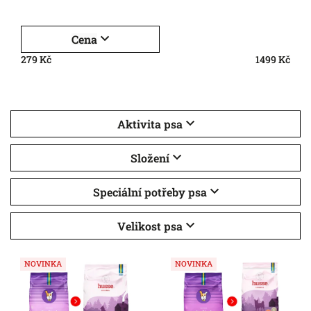
Nejlevnější
Nejdražší
Cena
Nejprodávanější
279
Kč
1499
Kč
Abecedně
Aktivita psa
Složení
Speciální potřeby psa
Velikost psa
NOVINKA
NOVINKA