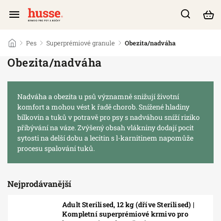
/
Pes
/
Superprémiové granule
/
Obezita/nadváha
Obezita/nadváha
Nadváha a obezita u psů významně snižují životní
komfort a mohou vést k řadě chorob. Snížené hladiny
bílkovin a tuků v potravě pro psy s nadváhou sníží riziko
přibývání na váze. Zvýšený obsah vlákniny dodají pocit
sytosti na delší dobu a lecitin s l-karnitinem napomůže
procesu spalování tuků.
Nejprodávanější
Adult Sterilised, 12 kg (dříve Sterilised) |
Kompletní superprémiové krmivo pro