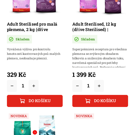
Adult Sterilised pro malá
Adult Sterilised, 12 kg
plemena, 2 kg (dříve
(dříve Sterilised) |
Sterilised Mini) |
Kompletní superprémiové
Skladem
Skladem
Granulované krmivo pro
krmivo pro kastrované psy
kastrované a sterilizované
bez pšenice
Vyvážená výživa pro kontrolu
Superprémiová receptura pro všechna
psy malých plemen
hmotnosti kastrovaných psů malých
plemena se zvýšeným obsahem
plemen, neobsahuje pšenici.
bílkovin a sníženým obsahem tuku,
navržená speciálně pro potřeby
kastrovaných psů. Podporuje udržení
optimální...
329 Kč
1 399 Kč
DO KOŠÍKU
DO KOŠÍKU
NOVINKA
NOVINKA