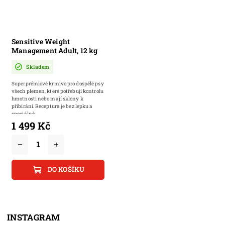
Sensitive Weight
Management Adult, 12 kg
(dříve Sensitive Light) |
Skladem
Kompletní bezlepkové
krmivo pro psy s
Superprémiové krmivo pro dospělé psy
nadváhou, s cukrovkou,
všech plemen, které potřebují kontrolu
onemocnění slinivky
hmotnosti nebo mají sklony k
přibírání. Receptura je bez lepku a
speciálně...
1 499 Kč
DO KOŠÍKU
INSTAGRAM