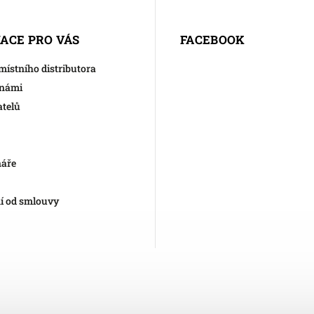
ACE PRO VÁS
FACEBOOK
 místního distributora
 námi
atelů
náře
í od smlouvy