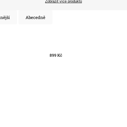
Zobrazit více produktů
nější
Abecedně
899
Kč