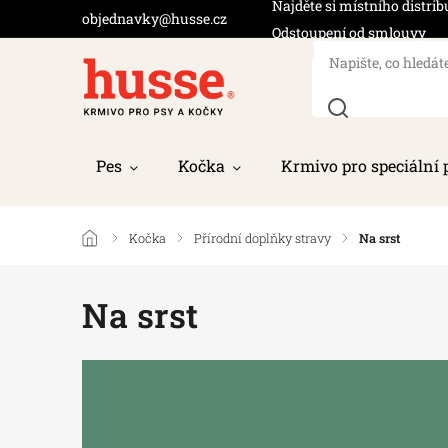
Najděte si místního distrib
objednavky@husse.cz
Odstoupení od smlouvy
Pes
Kočka
Krmivo pro speciální 
/
Kočka
/
Přírodní doplňky stravy
/
Na srst
Na srst