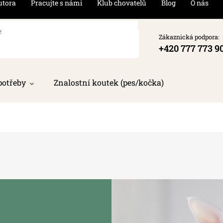
utora
Pracujte s námi
Klub chovatelů
Blog
O nás
Zákaznická podpora:
+420 777 773 9
potřeby
Znalostní koutek (pes/kočka)