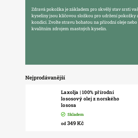
Zdravá pokožka je základem pro skvělý stav srsti v
kyseliny jsou klíčovou složkou pro udržení pokožky a
kondici. Zvolte stravu bohatou na přírodní oleje nebo
kvalitním zdrojem mastných kyselin.
Nejprodávanější
Laxolja | 100% přírodní
lososový olej z norského
lososa
Skladem
349 Kč
od