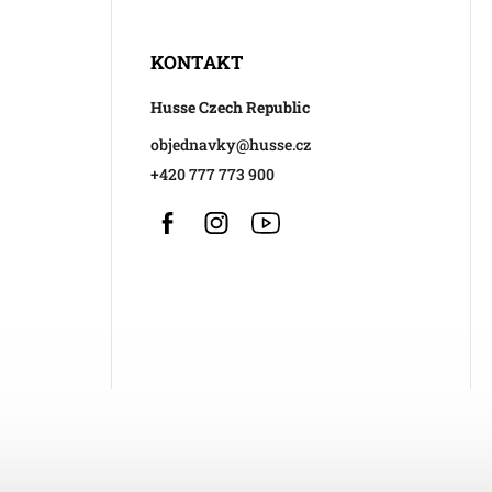
KONTAKT
Husse Czech Republic
objednavky
@
husse.cz
+420 777 773 900
Facebook
Instagram
https://www.youtube.com/