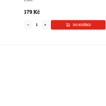
a jsou...
179 Kč
DO KOŠÍKU