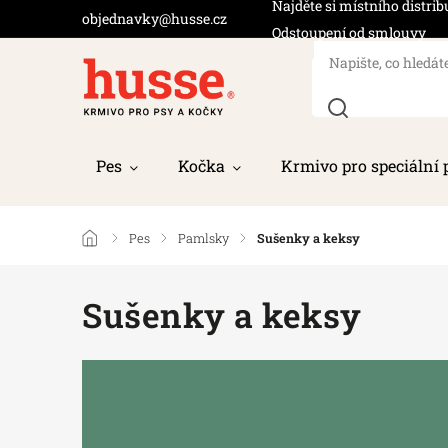
Najděte si místního distrib
objednavky@husse.cz
Odstoupení od smlouvy
Pes
Kočka
Krmivo pro speciální 
/
Pes
/
Pamlsky
/
Sušenky a keksy
Sušenky a keksy