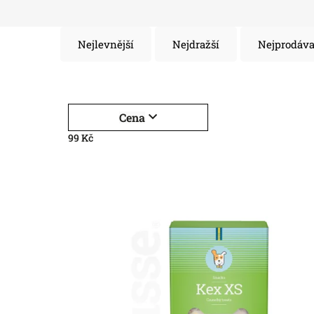
Nejlevnější
Nejdražší
Nejprodáva
Cena
99
Kč