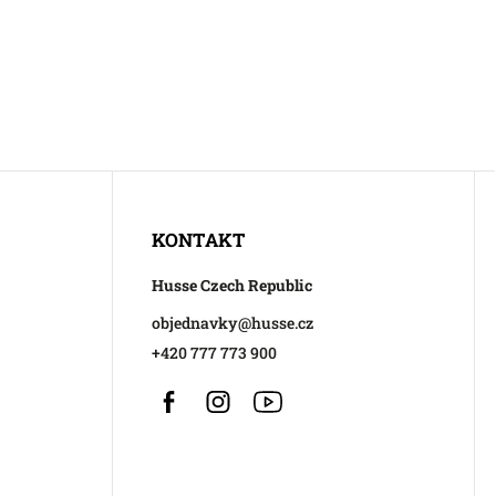
KONTAKT
Husse Czech Republic
objednavky
@
husse.cz
+420 777 773 900
Facebook
Instagram
https://www.youtube.com/