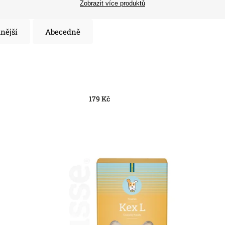
Zobrazit více produktů
nější
Abecedně
179
Kč