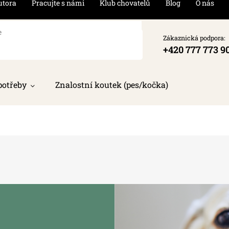
utora
Pracujte s námi
Klub chovatelů
Blog
O nás
Zákaznická podpora:
+420 777 773 9
potřeby
Znalostní koutek (pes/kočka)