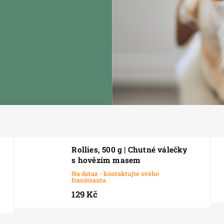
Rollies, 500 g | Chutné válečky
s hovězím masem
Na dotaz - kontaktujte svého
franšízanta
129 Kč