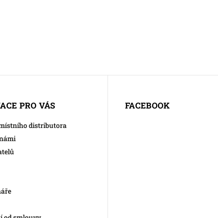
ACE PRO VÁS
FACEBOOK
 místního distributora
 námi
atelů
náře
í od smlouvy