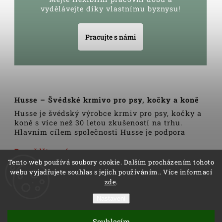
vydělávejte díky vlastnímu byznysu!
Pracujte s námi
Husse – Švédské krmivo pro psy, kočky a koně
Husse je švédský výrobce krmiv pro psy, kočky a
koně s více než 30 letou zkušeností na trhu.
Hlavním cílem společnosti Husse je podpora
zdravého životního stylu domácích zvířat.
Veškerá krmiva, pamlsky a doplňky Husse jsou
Dozvědět se více
vyrobeny pouze z nejkvalitnějších a pečlivě
Tento web používá soubory cookie. Dalším procházením tohoto
vybraných surovin. Všechny produkty se vyrábí
webu vyjadřujete souhlas s jejich používáním.. Více informací
podle tradičních skandinávských receptur a
zde
.
výrobní linky podléhají trvalé veterinární
kontrole. Kromě kvality produktů Husse to rovněž
Nastavení
zahrnuje i kvalitu služeb.
Copyright 2026
Husse
. Všechna práva vyhrazena.
Distributoři společnosti Husse jsou důkladně
Souhlasím