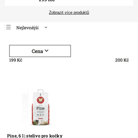
Zobrazit více produktů
Nejlevnější
Nejdražší
Nejprodávanější
Cena
Abecedně
199
Kč
200
Kč
Pine, 6 l | stelivo pro kočky