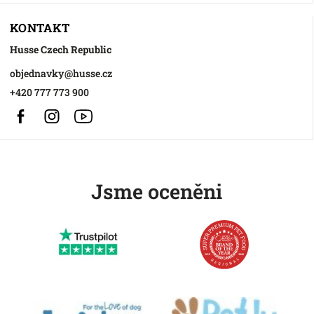
KONTAKT
Husse Czech Republic
objednavky
@
husse.cz
+420 777 773 900
Facebook
Instagram
https://www.youtube.com/@HusseChannel
Jsme oceněni