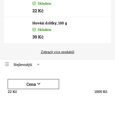
Skladem
22 Kč
Hovězí dršťky, 100 g
Skladem
39 Kč
Zobrazit více produktů
Nejlevnější
Nejdražší
Nejprodávanější
Cena
Abecedně
22
Kč
1000
Kč