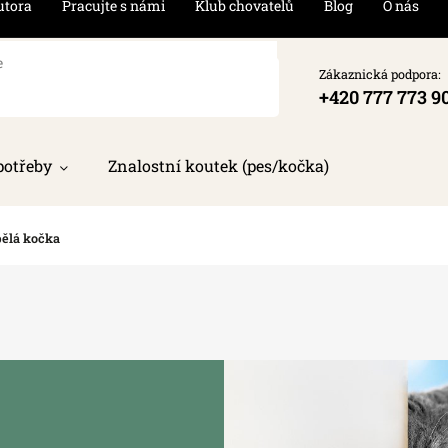
utora
Pracujte s námi
Klub chovatelů
Blog
O nás
Zákaznická podpora:
+420 777 773 9
potřeby
Znalostní koutek (pes/kočka)
ělá kočka