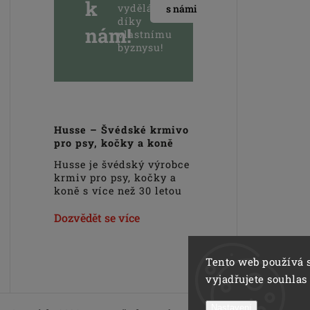
k
vydělávejte
s námi
díky
nám!
vlastnímu
byznysu!
Husse – Švédské krmivo
pro psy, kočky a koně
Husse je švédský výrobce
krmiv pro psy, kočky a
koně s více než 30 letou
zkušeností na trhu.
Hlavním cílem
Dozvědět se více
společnosti Husse je
podpora zdravého
životního stylu domácích
Tento web používá 
zvířat. Veškerá krmiva,
vyjadřujete souhlas
pamlsky a doplňky Husse
jsou vyrobeny pouze z
Nastavení
nejkvalitnějších a pečlivě