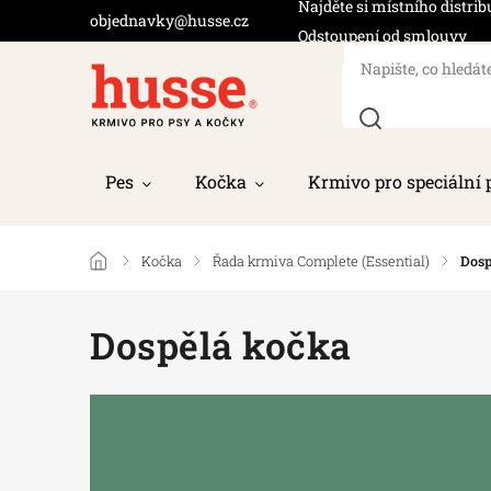
Najděte si místního distrib
objednavky@husse.cz
Odstoupení od smlouvy
Pes
Kočka
Krmivo pro speciální 
/
Kočka
/
Řada krmiva Complete (Essential)
/
Dosp
Dospělá kočka