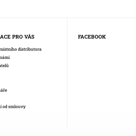
ACE PRO VÁS
FACEBOOK
 místního distributora
 námi
atelů
náře
í od smlouvy