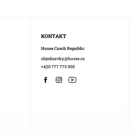
KONTAKT
Husse Czech Republic
objednavky
@
husse.cz
+420 777 773 900
Facebook
Instagram
https://www.youtube.com/