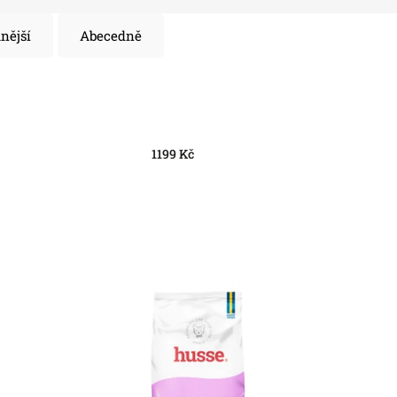
nější
Abecedně
1199
Kč