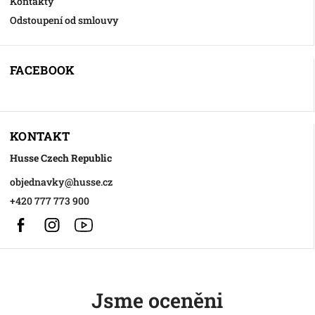
Kontakty
Odstoupení od smlouvy
FACEBOOK
KONTAKT
Husse Czech Republic
objednavky
@
husse.cz
+420 777 773 900
Facebook
Instagram
https://www.youtube.com/@HusseChannel
Jsme oceněni