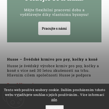
Mějte flexibilní pracovní dobu a
vydělávejte díky vlastnímu byznysu!
Pracujte s námi
Husse – Švédské krmivo pro psy, kočky a koně
Husse je švédský výrobce krmiv pro psy, kočky a
koně s více než 30 letou zkušeností na trhu.
Hlavním cílem společnosti Husse je podpora
zdravého životního stylu domácích zvířat.
Veškerá krmiva, pamlsky a doplňky Husse jsou
Dozvědět se více
vyrobeny pouze z nejkvalitnějších a pečlivě
Tento web používá soubory cookie. Dalším procházením tohoto
vybraných surovin. Všechny produkty se vyrábí
webu vyjadřujete souhlas s jejich používáním.. Více informací
podle tradičních skandinávských receptur a
zde
.
výrobní linky podléhají trvalé veterinární
kontrole. Kromě kvality produktů Husse to rovněž
Nastavení