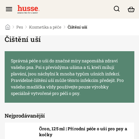
/
Pes
/
Kosmetika a péče
/
Čištění uší
Čištění uší
Správná péče o uši do značné míry napomáhá zdraví
vašeho psa. Psi s převislýma ušima a ti, kteří milují
plavání, jsou náchylní k mnoha typům ušních infekcí.
Pravidelné čištění uší může těmto infekcím předejít. Pro
vašeho mazlíčka vždy používejte pouze výrobky
speciálně vytvořené pro péči o psy.
Nejprodávanější
Öron, 125 ml | Přírodní péče o uši pro psy a
kočky