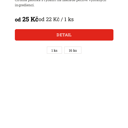
ingrediencí.
25 Kč
od 22 Kč / 1 ks
od
DETAIL
1 ks
16 ks