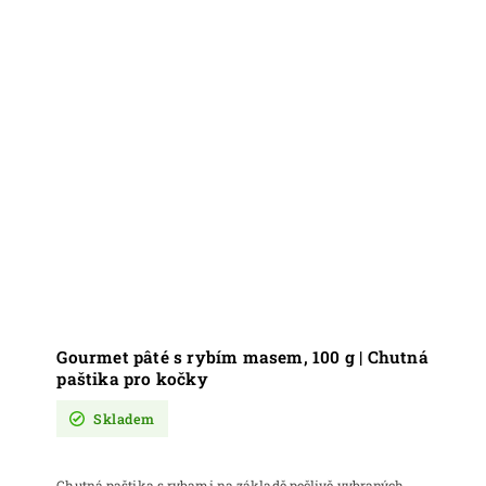
Gourmet pâté s rybím masem, 100 g | Chutná
paštika pro kočky
Skladem
Chutná paštika s rybami na základě pečlivě vybraných