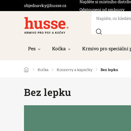
Najděte si místního distrib
objednavky@husse.cz
Odstoupení od smlouvy
Pes
Kočka
Krmivo pro speciální 
/
Kočka
/
Konzervy a kapsičky
/
Bez lepku
Bez lepku