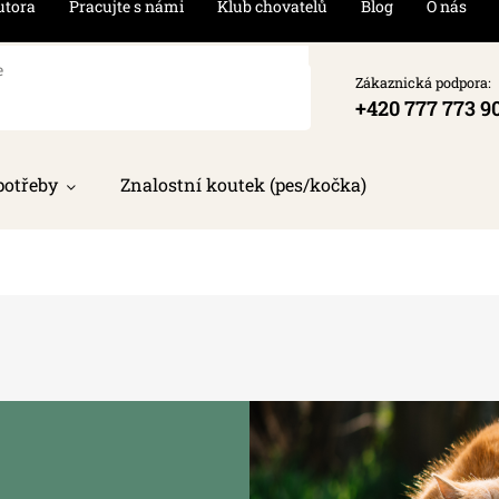
utora
Pracujte s námi
Klub chovatelů
Blog
O nás
Zákaznická podpora:
+420 777 773 9
potřeby
Znalostní koutek (pes/kočka)