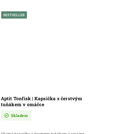
BESTSELLER
Aptit Tonfisk | Kapsička s čerstvým
tuňákem v omáčce
Skladem
Chutná kapsička s čerstvým tuňákem v omáčce