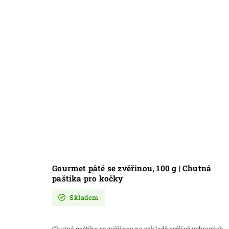
Gourmet pâté se zvěřinou, 100 g | Chutná
paštika pro kočky
Skladem
Chutná paštika se zvěřinou na základě pečlivě vybraných