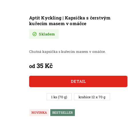
Aptit Kyckling | Kapsička s čerstvým
kuřecím masem v omáčce
Skladem
Chutná kapsička s kuřecím masem v omáčce.
35 Kč
od
DETAIL
1 ks (70 g)
krabice 12 x 70 g
NOVINKA
BESTSELLER