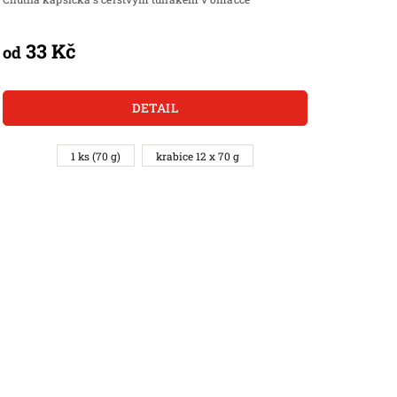
33 Kč
od
DETAIL
1 ks (70 g)
krabice 12 x 70 g