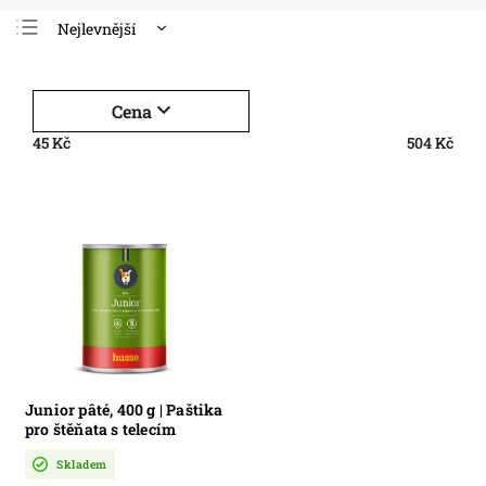
Nejlevnější
Nejdražší
Nejprodávanější
Cena
Abecedně
45
Kč
504
Kč
Junior pâté, 400 g | Paštika
pro štěňata s telecím
masem a ženšenem
Skladem