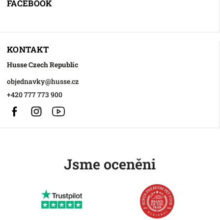
FACEBOOK
KONTAKT
Husse Czech Republic
objednavky
@
husse.cz
+420 777 773 900
Facebook
Instagram
https://www.youtube.com/@HusseChannel
Jsme oceněni