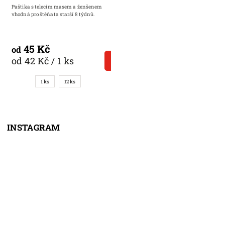
Paštika s telecím masem a ženšenem
vhodná pro štěňata starší 8 týdnů.
45 Kč
od
od 42 Kč / 1 ks
DETAIL
1 ks
12 ks
INSTAGRAM