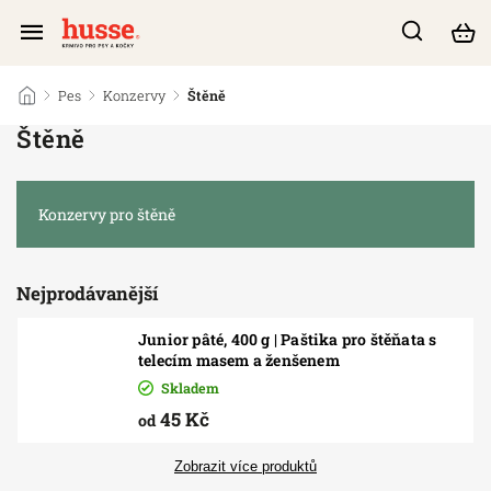
/
Pes
/
Konzervy
/
Štěně
Štěně
Konzervy pro štěně
Nejprodávanější
Junior pâté, 400 g | Paštika pro štěňata s
telecím masem a ženšenem
Skladem
45 Kč
od
Zobrazit více produktů