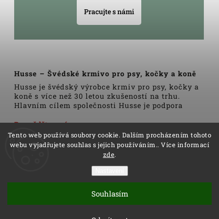
Pracujte s námi
Husse – Švédské krmivo pro psy, kočky a koně
Husse je švédský výrobce krmiv pro psy, kočky a
koně s více než 30 letou zkušeností na trhu.
Hlavním cílem společnosti Husse je podpora
zdravého životního stylu domácích zvířat.
Veškerá krmiva, pamlsky a doplňky Husse jsou
Dozvědět se více
vyrobeny pouze z nejkvalitnějších a pečlivě
Tento web používá soubory cookie. Dalším procházením tohoto
vybraných surovin. Všechny produkty se vyrábí
webu vyjadřujete souhlas s jejich používáním.. Více informací
podle tradičních skandinávských receptur a
zde
.
výrobní linky podléhají trvalé veterinární
kontrole. Kromě kvality produktů Husse to rovněž
Nastavení
zahrnuje i kvalitu služeb.
Copyright 2026
Husse
. Všechna práva vyhrazena.
Distributoři společnosti Husse jsou důkladně
Souhlasím
Vytvořil
Shoptet
| Design
Shoptak.cz
proškoleni v oblasti výživy zvířat a rádi Vám
pomohou s výběrem správné stravy pro Vašeho
Vytvořil Shoptet