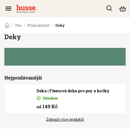
/
Pes
/
Příslušenství
/
Deky
Deky
Nejprodávanější
Deka | Fleecová deka pro psy a kočky
Skladem
149 Kč
od
Zobrazit více produktů