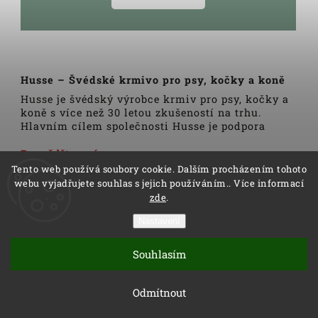
Husse – Švédské krmivo pro psy, kočky a koně
Husse je švédský výrobce krmiv pro psy, kočky a
koně s více než 30 letou zkušeností na trhu.
Hlavním cílem společnosti Husse je podpora
zdravého životního stylu domácích zvířat.
Veškerá krmiva, pamlsky a doplňky Husse jsou
Dozvědět se více
vyrobeny pouze z nejkvalitnějších a pečlivě
Tento web používá soubory cookie. Dalším procházením tohoto
vybraných surovin. Všechny produkty se vyrábí
webu vyjadřujete souhlas s jejich používáním.. Více informací
podle tradičních skandinávských receptur a
zde
.
výrobní linky podléhají trvalé veterinární
kontrole. Kromě kvality produktů Husse to rovněž
Nastavení
zahrnuje i kvalitu služeb.
Copyright 2026
Husse
. Všechna práva vyhrazena.
Distributoři společnosti Husse jsou důkladně
Souhlasím
Vytvořil
Shoptet
| Design
Shoptak.cz
proškoleni v oblasti výživy zvířat a rádi Vám
pomohou s výběrem správné stravy pro Vašeho
Vytvořil Shoptet
Odmítnout
psa, kočku nebo koně.
Výrobky Husse nehledejte v tradiční prodejní síti