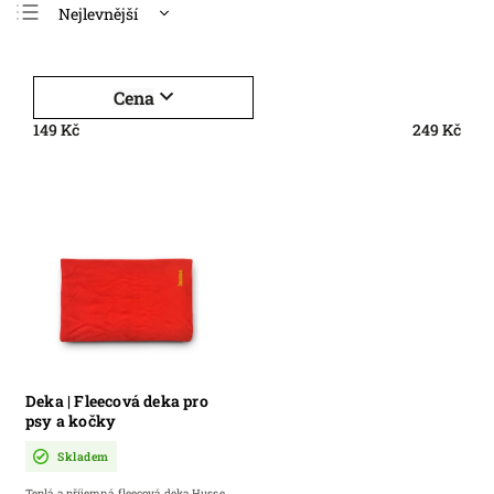
Nejlevnější
Nejdražší
Nejprodávanější
Cena
Abecedně
149
Kč
249
Kč
Deka | Fleecová deka pro
psy a kočky
Skladem
Teplá a příjemná fleecová deka Husse.