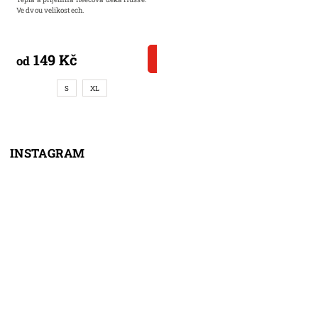
Ve dvou velikostech.
149 Kč
DETAIL
od
S
XL
INSTAGRAM