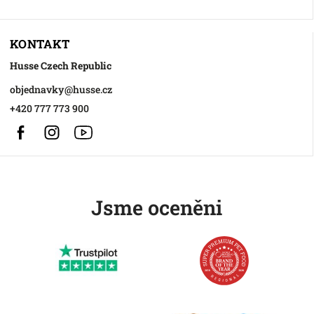
KONTAKT
Husse Czech Republic
objednavky
@
husse.cz
+420 777 773 900
Facebook
Instagram
https://www.youtube.com/@HusseChannel
Jsme oceněni