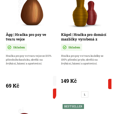
Ägg | Hračka pro psy ve
Kägel | Hračka pro domácí
tvaru vejce
mazlíčky vyrobená z
přírodního kaučuku
Skladem
Skladem
Hračka pro psy ve tvaru vejce ze 100%
Hračka pro psy ve tvaru kuželky ze
přírodního kaučuku, skvělá na
100% přírodní pryže, skvělá na
žvýkání, házení a aportování.
žvýkání, házení a aportování.
149 Kč
69 Kč
DO KOŠÍKU
L
BESTSELLER