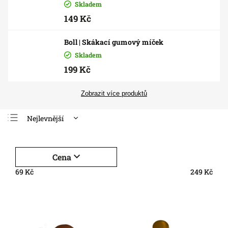
Skladem
149 Kč
Boll | Skákací gumový míček
Skladem
199 Kč
Zobrazit více produktů
Nejlevnější
Nejdražší
Nejprodávanější
Cena
Abecedně
69
Kč
249
Kč