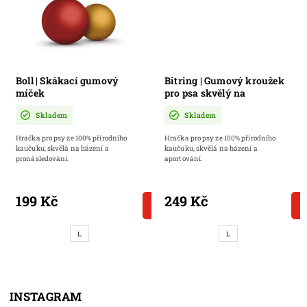
Boll | Skákací gumový
Bitring | Gumový kroužek
míček
pro psa skvělý na
aportování a přetahování
Skladem
Skladem
Hračka pro psy ze 100% přírodního
Hračka pro psy ze 100% přírodního
kaučuku, skvělá na házení a
kaučuku, skvělá na házení a
pronásledování.
aportování.
199 Kč
249 Kč
DETAIL
L
L
INSTAGRAM