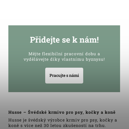
Přidejte se k nám!
Mějte flexibilní pracovní dobu a
vydělávejte díky vlastnímu byznysu!
Pracujte s námi
Husse – Švédské krmivo pro psy, kočky a koně
Husse je švédský výrobce krmiv pro psy, kočky a
koně s více než 30 letou zkušeností na trhu.