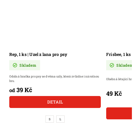
Rep, 1 ks | Uzel z lana pro psy
Frisbee, 1 ks
Skladem
Skladem
Odolná hračka pro psy se dvěma uzly, která zvládne i náročnou
Ohebná létající hr
hru.
39 Kč
od
49 Kč
DETAIL
S
L