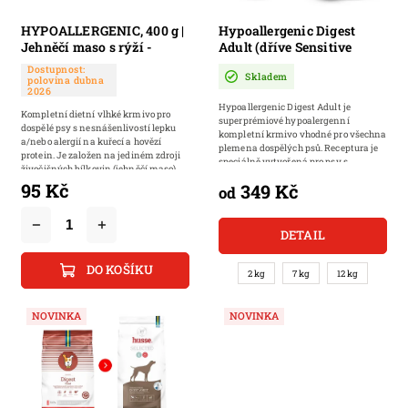
HYPOALLERGENIC, 400 g |
Hypoallergenic Digest
Jehněčí maso s rýží -
Adult (dříve Sensitive
chutná paštika pro psy
Digest) | Kompletní
Dostupnost:
Skladem
hypoalergenní krmivo s
polovina dubna
2026
jehněčím masem pro psy s
Hypoallergenic Digest Adult je
citlivým zažíváním a s
Kompletní dietní vlhké krmivo pro
superprémiové hypoalergenní
bílou srstí
dospělé psy s nesnášenlivostí lepku
kompletní krmivo vhodné pro všechna
a/nebo alergií na kuřecí a hovězí
plemena dospělých psů. Receptura je
protein. Je založen na jediném zdroji
speciálně vytvořená pro psy s
živočišných bílkovin (jehněčí maso)...
citlivým...
95 Kč
349 Kč
od
DETAIL
DO KOŠÍKU
2 kg
7 kg
12 kg
NOVINKA
NOVINKA