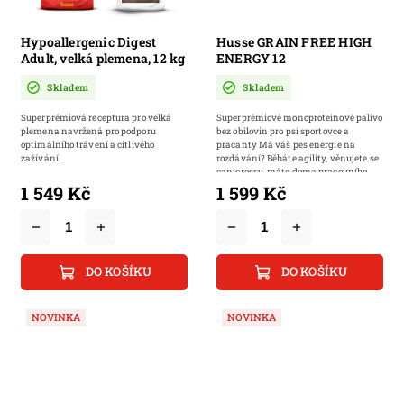
Hypoallergenic Digest
Husse GRAIN FREE HIGH
Adult, velká plemena, 12 kg
ENERGY 12
(dříve Sensitive Digest
Skladem
Skladem
Giant) | Kompletní
hypoalergenní krmivo s
Superprémiová receptura pro velká
Superprémiové monoproteinové palivo
jehněčí masem pro velká
plemena navržená pro podporu
bez obilovin pro psí sportovce a
plemena na citlivé trávení
optimálního trávení a citlivého
pracanty Má váš pes energie na
s kloubní výživou
zažívání.
rozdávání? Běháte agility, věnujete se
canicrossu, máte doma pracovního
psa,...
1 549 Kč
1 599 Kč
DO KOŠÍKU
DO KOŠÍKU
NOVINKA
NOVINKA