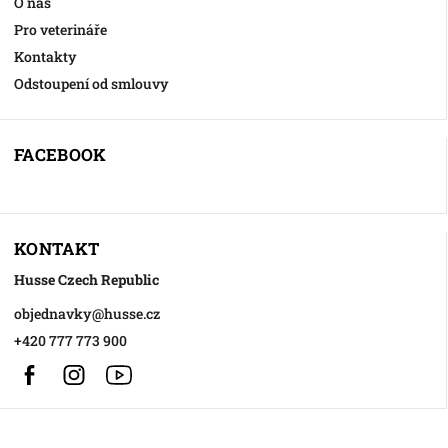
O nás
Pro veterináře
Kontakty
Odstoupení od smlouvy
FACEBOOK
KONTAKT
Husse Czech Republic
objednavky
@
husse.cz
+420 777 773 900
Facebook
Instagram
https://www.youtube.com/@HusseChannel