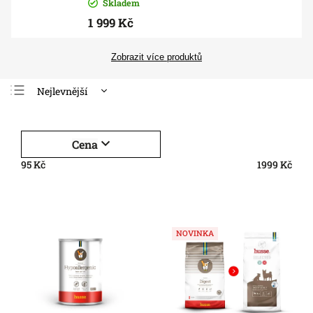
Skladem
1 999 Kč
Zobrazit více produktů
Nejlevnější
Nejdražší
Nejprodávanější
Cena
Abecedně
95
Kč
1999
Kč
NOVINKA