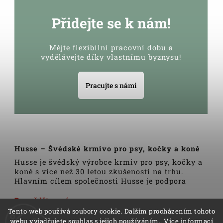
Přidejte se k nám!
Mějte flexibilní pracovní dobu a
vydělávejte díky vlastnímu byznysu!
Pracujte s námi
Husse – Švédské krmivo pro psy, kočky a koně
Husse je švédský výrobce krmiv pro psy, kočky a
koně s více než 30 letou zkušeností na trhu.
Hlavním cílem společnosti Husse je podpora
zdravého životního stylu domácích zvířat.
Veškerá krmiva, pamlsky a doplňky Husse jsou
Dozvědět se více
vyrobeny pouze z nejkvalitnějších a pečlivě
Tento web používá soubory cookie. Dalším procházením tohoto
vybraných surovin. Všechny produkty se vyrábí
webu vyjadřujete souhlas s jejich používáním.. Více informací