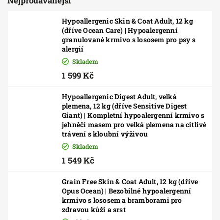
Nejprodávanější
Hypoallergenic Skin & Coat Adult, 12 kg
(dříve Ocean Care) | Hypoalergenní
granulované krmivo s lososem pro psy s
alergií
Skladem
1 599 Kč
Hypoallergenic Digest Adult, velká
plemena, 12 kg (dříve Sensitive Digest
Giant) | Kompletní hypoalergenní krmivo s
jehněčí masem pro velká plemena na citlivé
trávení s kloubní výživou
Skladem
1 549 Kč
Grain Free Skin & Coat Adult, 12 kg (dříve
Opus Ocean) | Bezobilné hypoalergenní
krmivo s lososem a bramborami pro
zdravou kůži a srst