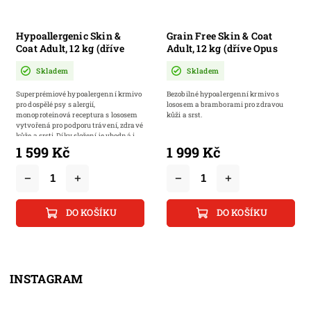
Hypoallergenic Skin &
Grain Free Skin & Coat
Coat Adult, 12 kg (dříve
Adult, 12 kg (dříve Opus
Ocean Care) |
Ocean) | Bezobilné
Skladem
Skladem
Hypoalergenní
hypoalergenní krmivo s
granulované krmivo s
lososem a bramborami pro
Superprémiové hypoalergenní krmivo
Bezobilné hypoalergenní krmivo s
lososem pro psy s alergií
zdravou kůži a srst
pro dospělé psy s alergií,
lososem a bramborami pro zdravou
monoproteinová receptura s lososem
kůži a srst.
vytvořená pro podporu trávení, zdravé
kůže a srsti. Díky složení je vhodná i
pro...
1 599 Kč
1 999 Kč
DO KOŠÍKU
DO KOŠÍKU
INSTAGRAM