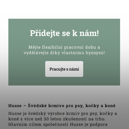
Přidejte se k nám!
Mějte flexibilní pracovní dobu a
vydělávejte díky vlastnímu byznysu!
Pracujte s námi
Husse – Švédské krmivo pro psy, kočky a koně
Husse je švédský výrobce krmiv pro psy, kočky a
koně s více než 30 letou zkušeností na trhu.
Hlavním cílem společnosti Husse je podpora