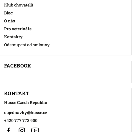
Klub chovatelů
Blog
O nás
Pro veterináře
Kontakty
Odstoupení od smlouvy
FACEBOOK
KONTAKT
Husse Czech Republic
objednavky
@
husse.cz
+420 777 773 900
Facebook
Instagram
https://www.youtube.com/@HusseChannel