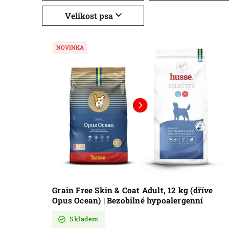
Velikost psa
NOVINKA
Grain Free Skin & Coat Adult, 12 kg (dříve
Opus Ocean) | Bezobilné hypoalergenní
krmivo s lososem a bramborami pro
Skladem
zdravou kůži a srst