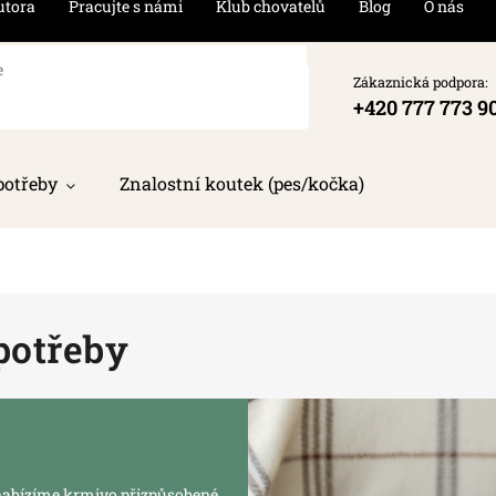
utora
Pracujte s námi
Klub chovatelů
Blog
O nás
Zákaznická podpora:
+420 777 773 9
potřeby
Znalostní koutek (pes/kočka)
potřeby
o nabízíme krmivo přizpůsobené