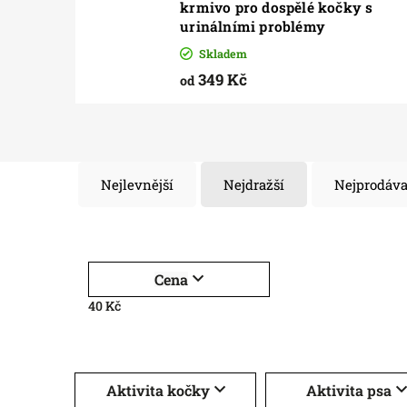
krmivo pro dospělé kočky s
urinálními problémy
Skladem
349 Kč
od
Nejlevnější
Nejdražší
Nejprodáva
Cena
40
Kč
Aktivita kočky
Aktivita psa