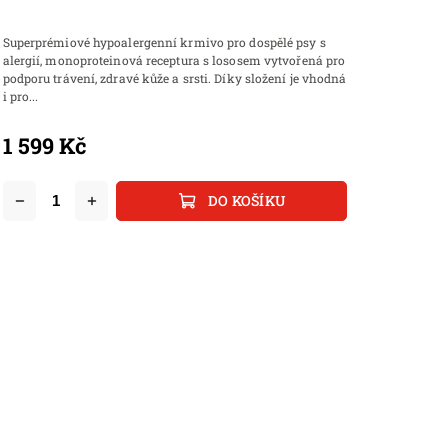
Superprémiové hypoalergenní krmivo pro dospělé psy s
alergií, monoproteinová receptura s lososem vytvořená pro
podporu trávení, zdravé kůže a srsti. Díky složení je vhodná
i pro...
1 599 Kč
DO KOŠÍKU