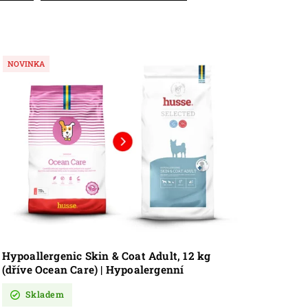
NOVINKA
Hypoallergenic Skin & Coat Adult, 12 kg
(dříve Ocean Care) | Hypoalergenní
granulované krmivo s lososem pro psy s
Skladem
alergií