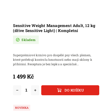
Sensitive Weight Management Adult, 12 kg
(dříve Sensitive Light) | Kompletní
bezlepkové krmivo pro psy s nadváhou, s
Skladem
cukrovkou, onemocnění slinivky
Superprémiové krmivo pro dospělé psy všech plemen,
které potřebují kontrolu hmotnosti nebo mají sklony k
přibírání. Receptura je bez lepku a speciálně...
1 499 Kč
DO KOŠÍKU
NOVINKA