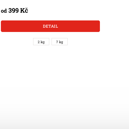
399 Kč
od
DETAIL
2 kg
7 kg