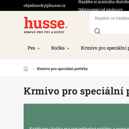
Najděte si místního distrib
objednavky@husse.cz
Odstoupení od smlouvy
Pes
Kočka
Krmivo pro speciální 
/
Krmivo pro speciální potřeby
Krmivo pro speciální 
Každý pes i kočka má své jedinečné potřeby, a prot