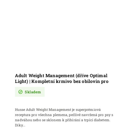
Adult Weight Management (dříve Optimal
Light) | Kompletní krmivo bez obilovin pro
psy s nadváhou, lehce přibírající na váze
Skladem
nebo trpící diabetem (cukrovkou)
Husse Adult Weight Management je superprémiová
receptura pro všechna plemena, pečlivě navržená pro psy s
nadváhou nebo se sklonem k přibírání a trpící diabetem.
Díky...