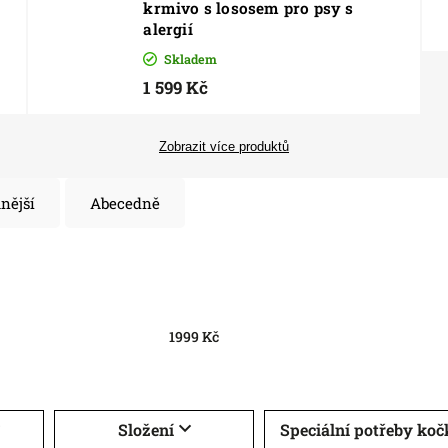
krmivo s lososem pro psy s
alergií
Skladem
1 599 Kč
Zobrazit více produktů
nější
Abecedně
1999
Kč
Složení
Speciální potřeby ko