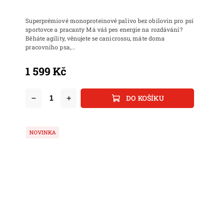
Superprémiové monoproteinové palivo bez obilovin pro psí
sportovce a pracanty Má váš pes energie na rozdávání?
Běháte agility, věnujete se canicrossu, máte doma
pracovního psa,...
1 599 Kč
DO KOŠÍKU
NOVINKA