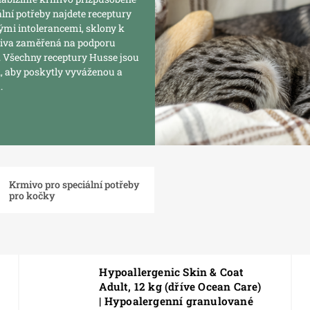
lní potřeby najdete receptury
ými intolerancemi, sklony k
krmiva zaměřená na podporu
u. Všechny receptury Husse jsou
n, aby poskytly vyváženou a
.
Krmivo pro speciální potřeby
pro kočky
Hypoallergenic Skin & Coat
Adult, 12 kg (dříve Ocean Care)
| Hypoalergenní granulované