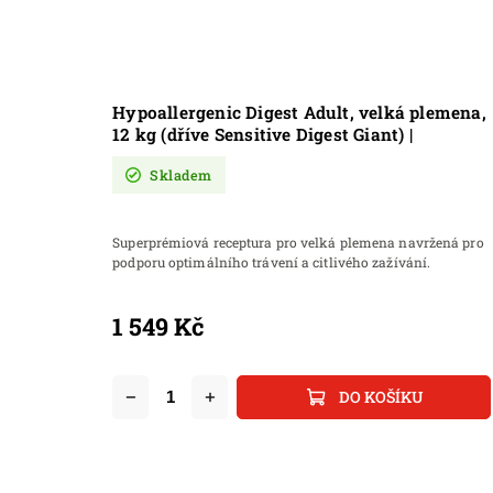
Hypoallergenic Digest Adult, velká plemena,
12 kg (dříve Sensitive Digest Giant) |
Kompletní hypoalergenní krmivo s jehněčí
Skladem
masem pro velká plemena na citlivé trávení
s kloubní výživou
Superprémiová receptura pro velká plemena navržená pro
podporu optimálního trávení a citlivého zažívání.
1 549 Kč
DO KOŠÍKU