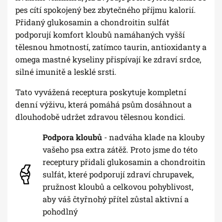
pes cítí spokojený bez zbytečného příjmu kalorií.
Přidaný glukosamin a chondroitin sulfát
podporují komfort kloubů namáhaných vyšší
tělesnou hmotností, zatímco taurin, antioxidanty a
omega mastné kyseliny přispívají ke zdraví srdce,
silné imunitě a lesklé srsti.
Tato vyvážená receptura poskytuje kompletní
denní výživu, která pomáhá psům dosáhnout a
dlouhodobě udržet zdravou tělesnou kondici.
Podpora kloubů
- nadváha klade na klouby
vašeho psa extra zátěž. Proto jsme do této
receptury přidali glukosamin a chondroitin
sulfát, které podporují zdraví chrupavek,
pružnost kloubů a celkovou pohyblivost,
aby váš čtyřnohý přítel zůstal aktivní a
pohodlný