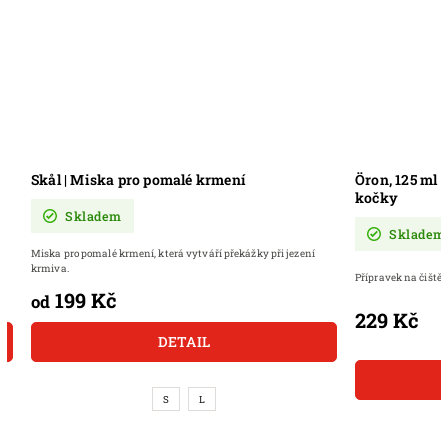
í
Öron, 125 ml | Přírodní péče o uši pro psy a
kočky
Skladem
kážky při jezení
Přípravek na čištění uší pro psy a kočky.
229 Kč
DO KOŠÍKU