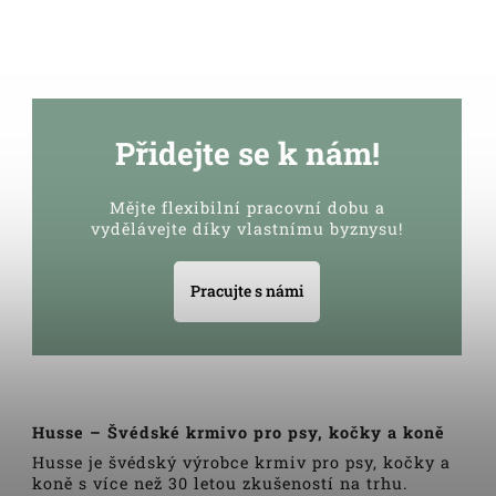
Přidejte se k nám!
Mějte flexibilní pracovní dobu a
vydělávejte díky vlastnímu byznysu!
Pracujte s námi
Husse – Švédské krmivo pro psy, kočky a koně
Husse je švédský výrobce krmiv pro psy, kočky a
koně s více než 30 letou zkušeností na trhu.