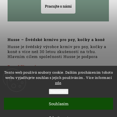
Pracujte s námi
Husse – Švédské krmivo pro psy, kočky a koně
Husse je švédský výrobce krmiv pro psy, kočky a
koně s více než 30 letou zkušeností na trhu.
Hlavním cílem společnosti Husse je podpora
zdravého životního stylu domácích zvířat.
Veškerá krmiva, pamlsky a doplňky Husse jsou
Dozvědět se více
vyrobeny pouze z nejkvalitnějších a pečlivě
Tento web používá soubory cookie. Dalším procházením tohoto
vybraných surovin. Všechny produkty se vyrábí
webu vyjadřujete souhlas s jejich používáním.. Více informací
podle tradičních skandinávských receptur a
zde
.
výrobní linky podléhají trvalé veterinární
kontrole. Kromě kvality produktů Husse to rovněž
Nastavení
zahrnuje i kvalitu služeb.
Copyright 2026
Husse
. Všechna práva vyhrazena.
Distributoři společnosti Husse jsou důkladně
Souhlasím
Vytvořil
Shoptet
| Design
Shoptak.cz
proškoleni v oblasti výživy zvířat a rádi Vám
pomohou s výběrem správné stravy pro Vašeho
Vytvořil Shoptet