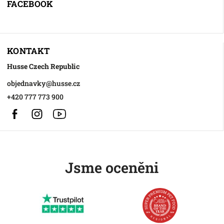
FACEBOOK
KONTAKT
Husse Czech Republic
objednavky
@
husse.cz
+420 777 773 900
Facebook
Instagram
https://www.youtube.com/@HusseChannel
Jsme oceněni