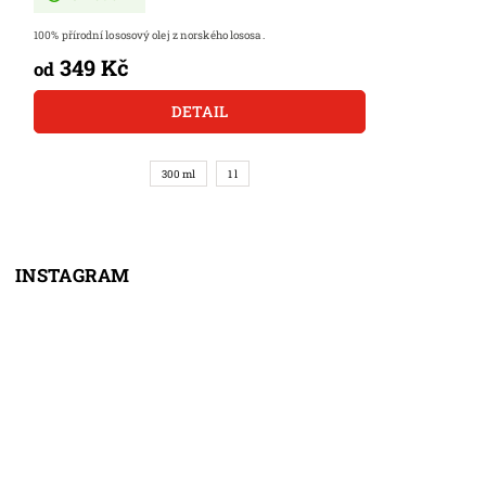
100% přírodní lososový olej z norského lososa.
349 Kč
od
DETAIL
300 ml
1 l
INSTAGRAM