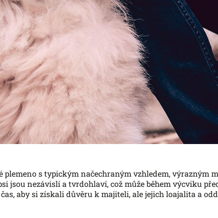
lké plemeno s typickým načechraným vzhledem, výrazným 
psi jsou nezávislí a tvrdohlaví, což může během výcviku př
čas, aby si získali důvěru k majiteli, ale jejich loajalita a o