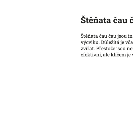
Štěňata čau 
Štěňata čau čau jsou in
výcviku. Důležitá je vč
zvířat. Přestože jsou n
efektivní, ale klíčem j