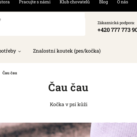
utora
Pracujte s námi
Klub chovatelů
Blog
O nás
Zákaznická podpora:
+420 777 773 9
potřeby
Znalostní koutek (pes/kočka)
Čau čau
Čau čau
Kočka v psí kůži