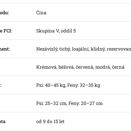
odu:
Čína
e FCI:
Skupina V, oddíl 5
ent:
Nezávislý, tichý, loajální, klidný, rezervova
Krémová, béžová, červená, modrá, černá
:
Psi: 40–45 kg, Feny: 32–35 kg
Psi: 25–32 cm, Feny: 20–27 cm
ota
od 9 do 15 let