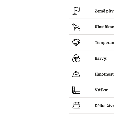
Země pův
Klasifikac
Temperam
Barvy:
Hmotnost
Výška:
Délka živ