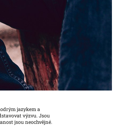
modrým jazykem a
edstavovat výzvu. Jsou
ddanost jsou neochvějné.