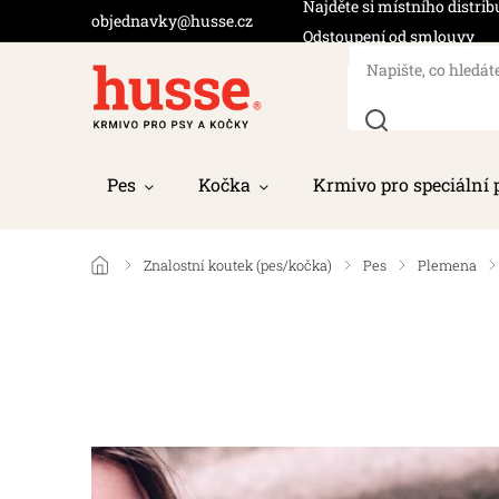
Najděte si místního distrib
objednavky@husse.cz
Odstoupení od smlouvy
Pes
Kočka
Krmivo pro speciální 
/
Znalostní koutek (pes/kočka)
/
Pes
/
Plemena
/