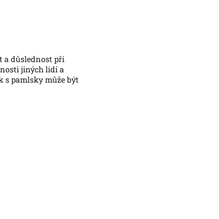
t a důslednost při
osti jiných lidí a
ink s pamlsky může být