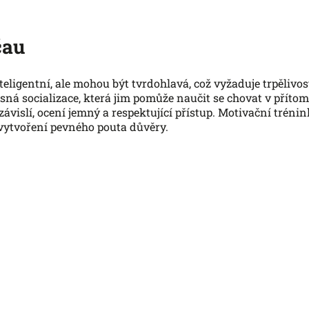
čau
teligentní, ale mohou být tvrdohlavá, což vyžaduje trpělivos
asná socializace, která jim pomůže naučit se chovat v přítomn
ezávislí, ocení jemný a respektující přístup. Motivační trén
e vytvoření pevného pouta důvěry.