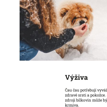
Výživa
Čau čau potřebují vyvá
zdravé srsti a pokožce
zdroji bílkovin může bý
krmiva.