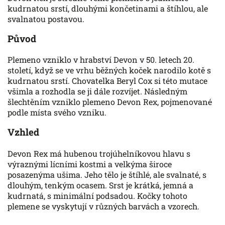
kudrnatou srstí, dlouhými končetinami a štíhlou, ale
svalnatou postavou.
Původ
Plemeno vzniklo v hrabství Devon v 50. letech 20.
století, když se ve vrhu běžných koček narodilo kotě s
kudrnatou srstí. Chovatelka Beryl Cox si této mutace
všimla a rozhodla se ji dále rozvíjet. Následným
šlechtěním vzniklo plemeno Devon Rex, pojmenované
podle místa svého vzniku.
Vzhled
Devon Rex má hubenou trojúhelníkovou hlavu s
výraznými lícními kostmi a velkýma široce
posazenýma ušima. Jeho tělo je štíhlé, ale svalnaté, s
dlouhým, tenkým ocasem. Srst je krátká, jemná a
kudrnatá, s minimální podsadou. Kočky tohoto
plemene se vyskytují v různých barvách a vzorech.