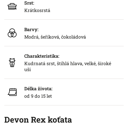
Srst:
Krátkosrstá
Barvy:
Modrá, šeříková, čokoládová
Charakteristika:
Kudrnatá srst, štíhlá hlava, velké, široké
uši
Délka života:
od 9 do 15 let
Devon Rex koťata