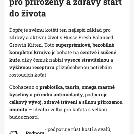
pro přirozený a zdravý start
do života
Dopřejte svému kotěti ten nejlepší základ pro
zdravý a aktivní život s Husse Fresh Balanced
Growth Kitten. Toto
superprémiové, bezobilné
kompletní krmivo
je bohaté na
čerstvé i sušené
kuře
, díky čemuž nabízí
vysoce stravitelnou a
výživnou recepturu
přizpůsobenou potřebám
rostoucích koťat.
Obohaceno o
prebiotika, taurin, omega mastné
kyseliny a přírodní antioxidanty
, podporuje
celkový vývoj, zdravé trávení a silnou přirozenou
imunitu
– ideální volba pro koťata s velkou
budoucností.
- podporuje růst kostí a svalů,
Podpora