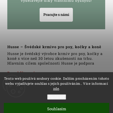
vydělávejte díky vlastnímu byznysu!
Pracujte s námi
Husse – Švédské krmivo pro psy, kočky a koně
Husse je švédský výrobce krmiv pro psy, kočky a
koně s více než 30 letou zkušeností na trhu.
Hlavním cílem společnosti Husse je podpora
zdravého životního stylu domácích zvířat.
Veškerá krmiva, pamlsky a doplňky Husse jsou
Dozvědět se více
vyrobeny pouze z nejkvalitnějších a pečlivě
Tento web používá soubory cookie. Dalším procházením tohoto
vybraných surovin. Všechny produkty se vyrábí
webu vyjadřujete souhlas s jejich používáním.. Více informací
podle tradičních skandinávských receptur a
zde
.
výrobní linky podléhají trvalé veterinární
kontrole. Kromě kvality produktů Husse to rovněž
Nastavení
zahrnuje i kvalitu služeb.
Copyright 2026
Husse
. Všechna práva vyhrazena.
Distributoři společnosti Husse jsou důkladně
Souhlasím
Vytvořil
Shoptet
| Design
Shoptak.cz