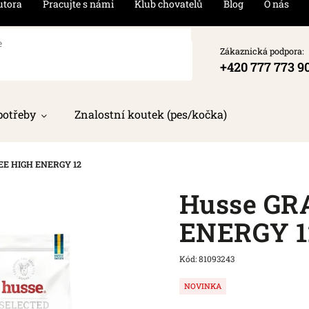
utora
Pracujte s námi
Klub chovatelů
Blog
O nás
Zákaznická podpora:
+420 777 773 9
potřeby
Znalostní koutek (pes/kočka)
EE HIGH ENERGY 12
Husse GR
ENERGY 1
Kód:
81093243
NOVINKA