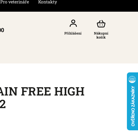
Pro veterináře
Kontakty
00
Přihlášení
Nákupní
košík
AIN FREE HIGH
2