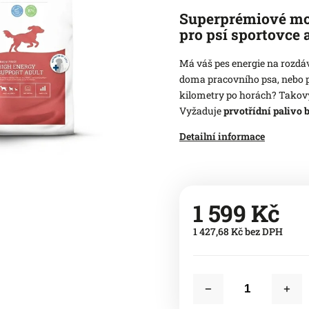
Superprémiové mon
pro psí sportovce 
Má váš pes energie na rozdáv
doma pracovního psa, nebo p
kilometry po horách? Takový 
Vyžaduje
prvotřídní palivo
Detailní informace
1 599 Kč
1 427,68 Kč bez DPH