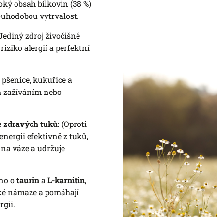
ký obsah bílkovin (38 %)
louhodobou vytrvalost.
Jediný zdroj živočišné
iziko alergií a perfektní
 pšenice, kukuřice a
ým zažíváním nebo
e zdravých tuků:
(Oproti
nergii efektivně z tuků,
na váze a udržuje
no o
taurin
a
L-karnitin
,
cké námaze a pomáhají
rgii.