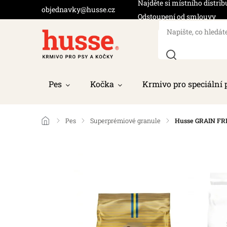
Najděte si místního distrib
objednavky@husse.cz
Odstoupení od smlouvy
Pes
Kočka
Krmivo pro speciální 
/
Pes
/
Superprémiové granule
/
Husse GRAIN FR