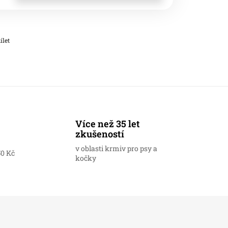
ílet
Více než 35 let
zkušeností
v oblasti krmiv pro psy a
50 Kč
kočky