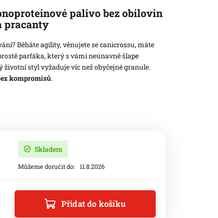
oproteinové palivo bez obilovin
a pracanty
ání? Běháte agility, věnujete se canicrossu, máte
rostě parťáka, který s vámi neúnavně šlape
životní styl vyžaduje víc než obyčejné granule.
 bez kompromisů
.
Skladem
Můžeme doručit do:
11.8.2026
Přidat do košíku