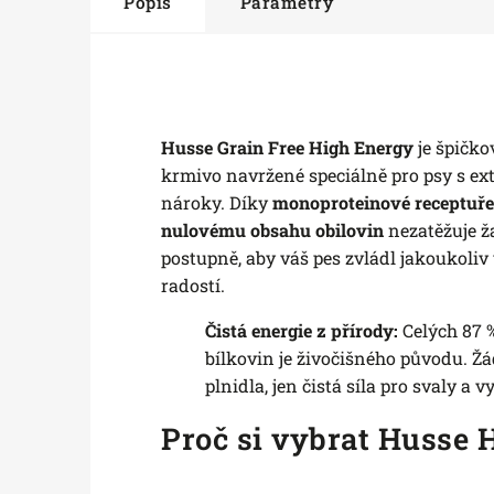
Popis
Parametry
Husse Grain Free High Energy
je špičko
krmivo navržené speciálně pro psy s e
nároky. Díky
monoproteinové receptuř
nulovému obsahu obilovin
nezatěžuje ž
postupně, aby váš pes zvládl jakoukoliv 
radostí.
Čistá energie z přírody:
Celých 87 
bílkovin je živočišného původu. Ž
plnidla, jen čistá síla pro svaly a v
Proč si vybrat Husse 