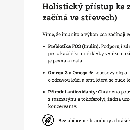
Holistický přístup ke 
začíná ve střevech)
Víme, že imunita a výkon psa začínají 
Prebiotika FOS (Inulin):
Podporují zd
pes z každé krmné dávky vytěží maxi
je pevná a malá.
Omega-3 a Omega-6:
Lososový olej a 
o zdravou kůži a srst, která se bude 
Přírodní antioxidanty:
Chráněno pouze
z rozmarýnu a tokoferoly), žádná um
konzervanty.
Bez obilovin
- brambory a hrášek