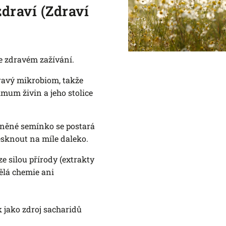
zdraví (Zdraví
ve zdravém zažívání.
ravý mikrobiom, takže
mum živin a jeho stolice
lněné semínko se postará
lesknout na míle daleko.
 silou přírody (extrakty
ělá chemie ani
 jako zdroj sacharidů