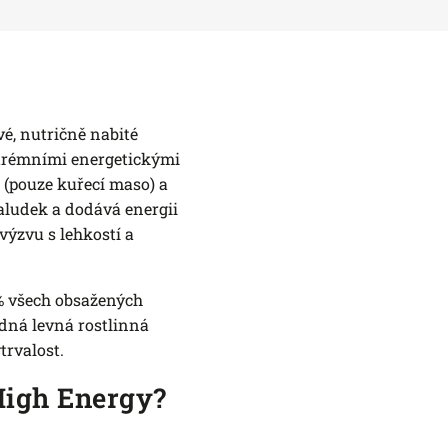
vé, nutričně nabité
xtrémními energetickými
e
(pouze kuřecí maso) a
aludek a dodává energii
výzvu s lehkostí a
% všech obsažených
ádná levná rostlinná
ytrvalost.
High Energy?