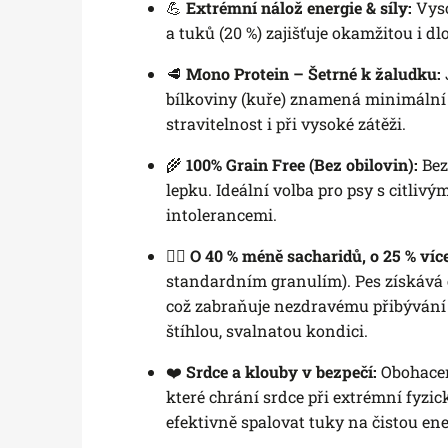
💪
Extrémní nálož energie & síly:
Vyso
a tuků (20 %) zajišťuje okamžitou i d
🥩
Mono Protein – Šetrné k žaludku:
bílkoviny (kuře) znamená minimální r
stravitelnost i při vysoké zátěži.
🌾
100% Grain Free (Bez obilovin):
Bez
lepku. Ideální volba pro psy s citliv
intolerancemi.
🏃‍♂️
O 40 % méně sacharidů, o 25 % víc
standardním granulím). Pes získává e
což zabraňuje nezdravému přibývání 
štíhlou, svalnatou kondici.
❤️
Srdce a klouby v bezpečí:
Obohace
které chrání srdce při extrémní fyzi
efektivně spalovat tuky na čistou ene