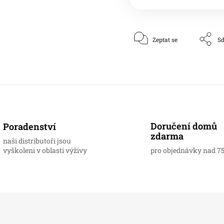
Zeptat se
Sd
Doručení domů
Poradenství
zdarma
naši distributoři jsou
vyškoleni v oblasti výživy
pro objednávky nad 7