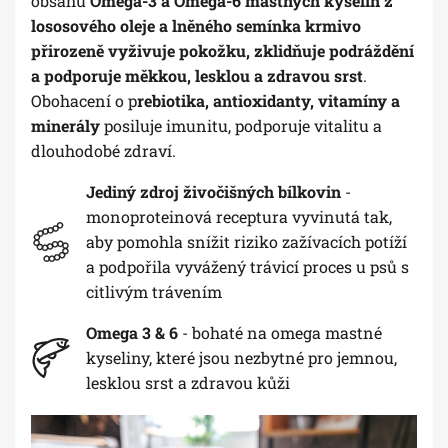
obsahu
Omega-3 a Omega-6 mastných kyselin
z
lososového oleje a lněného semínka krmivo
přirozeně vyživuje pokožku, zklidňuje podráždění
a podporuje měkkou, lesklou a zdravou srst
.
Obohacení o p
rebiotika, antioxidanty, vitamíny a
minerály
posiluje imunitu, podporuje vitalitu a
dlouhodobé zdraví.
Jediný zdroj živočišných bílkovin
-
monoproteinová receptura vyvinutá tak,
aby pomohla snížit riziko zažívacích potíží
a podpořila vyvážený trávicí proces u psů s
citlivým trávením
Omega 3 & 6
- bohaté na omega mastné
kyseliny, které jsou nezbytné pro jemnou,
lesklou srst a zdravou kůži