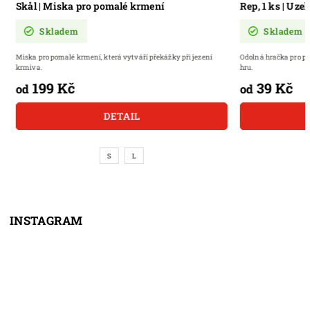
Skål | Miska pro pomalé krmení
Rep, 1 ks | Uz
Skladem
Skladem
Miska pro pomalé krmení, která vytváří překážky při jezení
Odolná hračka pro 
krmiva.
hru.
199 Kč
39 Kč
od
od
DETAIL
S
L
INSTAGRAM