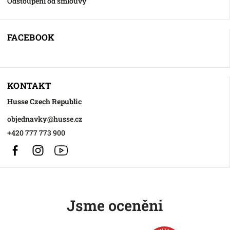
Odstoupení od smlouvy
FACEBOOK
KONTAKT
Husse Czech Republic
objednavky
@
husse.cz
+420 777 773 900
Facebook
Instagram
https://www.youtube.com/@HusseChannel
Jsme oceněni