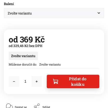
Balení
od
369 Kč
od
329,46 Kč
bez DPH
Zvolte variantu
Můžeme doručit do:
Zvolte variantu
Přidat do
košíku
Zeptat se
Sdílet