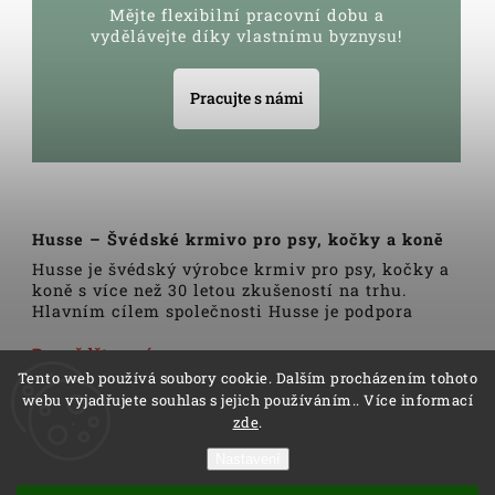
Mějte flexibilní pracovní dobu a
vydělávejte díky vlastnímu byznysu!
Pracujte s námi
Husse – Švédské krmivo pro psy, kočky a koně
Husse je švédský výrobce krmiv pro psy, kočky a
koně s více než 30 letou zkušeností na trhu.
Hlavním cílem společnosti Husse je podpora
zdravého životního stylu domácích zvířat.
Veškerá krmiva, pamlsky a doplňky Husse jsou
Dozvědět se více
vyrobeny pouze z nejkvalitnějších a pečlivě
Tento web používá soubory cookie. Dalším procházením tohoto
vybraných surovin. Všechny produkty se vyrábí
webu vyjadřujete souhlas s jejich používáním.. Více informací
podle tradičních skandinávských receptur a
zde
.
výrobní linky podléhají trvalé veterinární
kontrole. Kromě kvality produktů Husse to rovněž
Nastavení
zahrnuje i kvalitu služeb.
Copyright 2026
Husse
. Všechna práva vyhrazena.