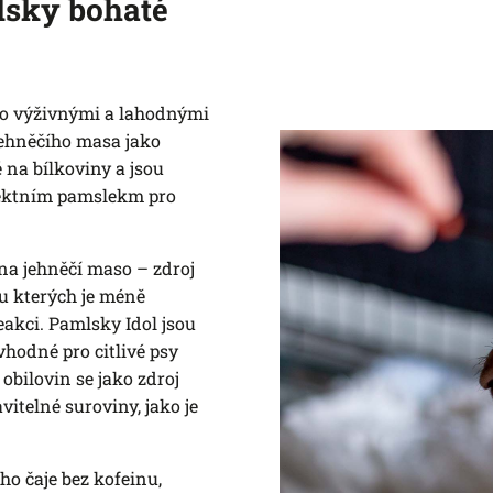
lsky bohaté
to výživnými a lahodnými
ehněčího masa jako
 na bílkoviny a jsou
fektním pamslekm pro
na jehněčí maso – zdroj
 u kterých je méně
eakci. Pamlsky Idol jsou
vhodné pro citlivé psy
obilovin se jako zdroj
vitelné suroviny, jako je
ho čaje bez kofeinu,