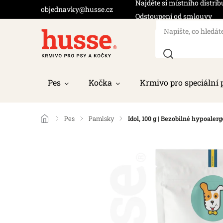
Najděte si místního distrib
objednavky@husse.cz
Odstoupení od smlouvy
Pes
Kočka
Krmivo pro speciální 
/
Pes
/
Pamlsky
/
Idol, 100 g | Bezobilné hypoal