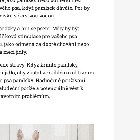
 svého psa, když pamlsek dáváte. Pes by
misku s čerstvou vodou.
házky a hru se psem. Měly by být
lňková stimulace pro vašeho psa
u, jako odměna za dobré chování nebo
 mezi jídly.
ené stravy. Když krmíte pamlsky,
 jídlo, aby zůstal ve štíhlém a aktivním
ho psa pamlsky. Nadměrné používání
ludeční potíže a potenciálně vést k
dravotním problémům.