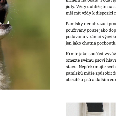
jídly. Vždy dohlížejte na
měl mít vždy k dispozici 
Pamlsky nenahrazují proc
používány pouze jako dop
podávaná v rámci výcvik
jen jako chutná pochoutka
Krmte jako součást vyváž
omezte svému psovi hlavní
stavu. Nepřekrmujte své
pamlsků může způsobit ža
obezitě u psů a dalším z