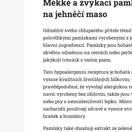
Měkké a žvýkací pam
na jehněčí maso
Odměňte svého chlupatého přítele těmi
polovlhkými pamlskami vyrobenými z j
hlavní ingrediencí. Pamlsky jsou bohaté
skvělou odměnou na cestách nebo per
jakýkoli trénink s vaším psem.
Tato hypoalergenní receptura je bohatá 
vysoce kvalitních živočišných bílkovin,
pravděpodobné, že vyvolají alergickou r
navíc vyrobeny bez obilovin, takže jsou 
nebo psy s nesnášenlivostí lepku. Místo 
sacharidů používají zdravé a vysoce stra
hrášek a brambory.
Pamlsky také obsahují extrakt ze zelené