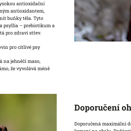
vysokou antioxidační
lným antioxidantem,
it buňky těla. Tyto
 psyllia – prebiotikum a
tá pro zdraví střev.
vin pro citlivé psy
á na jehněčí maso,
známo, že vyvolává méně
Doporučení o
Doporučená maximální de
krmení na obalu. Podáve