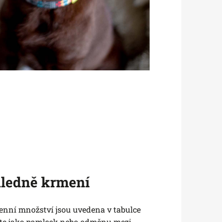
hledně krmení
nní množství jsou uvedena v tabulce
jte jako pamlsek nebo odměnu mezi