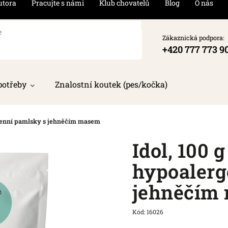
utora
Pracujte s námi
Klub chovatelů
Blog
O nás
Zákaznická podpora:
+420 777 773 9
potřeby
Znalostní koutek (pes/kočka)
ergenní pamlsky s jehněčím masem
Idol, 100 g
hypoalerg
jehněčím
Kód:
16026