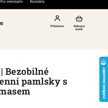
Pro veterináře
Kontakty
00
Přihlášení
Nákupní
košík
 | Bezobilné
enní pamlsky s
 masem