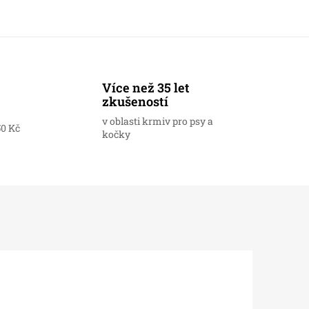
Více než 35 let
zkušeností
v oblasti krmiv pro psy a
50 Kč
kočky