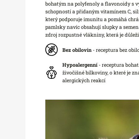
bohatým na polyfenoly a flavonoidy s 
schopností a přidaným vitamínem C, si
který podporuje imunitu a pomáhá chrán
pamlsky navíc obsahují slupky a semena
zdroj rozpustné vlákniny, která je důleži
Bez obilovin
- receptura bez obilo
Hypoalergenní
- receptura bohat
živočišné bílkoviny, o které je 
alergických reakcí