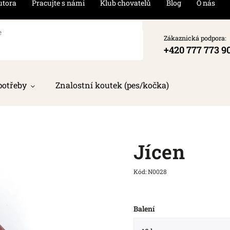
utora
Pracujte s námi
Klub chovatelů
Blog
O nás
Zákaznická podpora:
+420 777 773 9
potřeby
Znalostní koutek (pes/kočka)
Jícen
Kód:
N0028
Balení