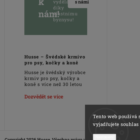
k
vydělávejte
s námi
díky
nám!
vlastnímu
byznysu!
Husse – Švédské krmivo
pro psy, kočky a koně
Husse je švédský výrobce
krmiv pro psy, kočky a
koně s více než 30 letou
zkušeností na trhu.
Hlavním cílem
Dozvědět se více
společnosti Husse je
podpora zdravého
životního stylu domácích
Tento web používá 
zvířat. Veškerá krmiva,
vyjadřujete souhlas
pamlsky a doplňky Husse
jsou vyrobeny pouze z
nejkvalitnějších a pečlivě
Nastavení
Copyright 2026
Husse
. Všechna práva vyhrazena.