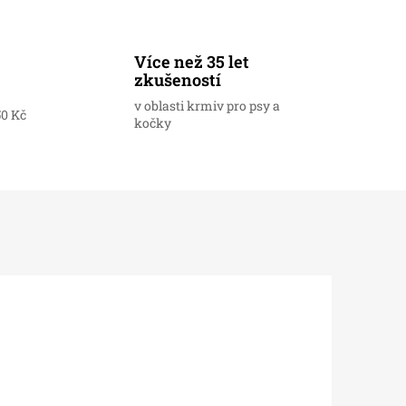
Více než 35 let
zkušeností
v oblasti krmiv pro psy a
50 Kč
kočky