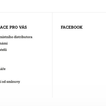
ACE PRO VÁS
FACEBOOK
 místního distributora
 námi
atelů
náře
í od smlouvy