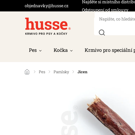
Najděte si místního distrib
objednavky@husse.cz
Odstoupení od smlouvy
Pes
Kočka
Krmivo pro speciální 
/
Pes
/
Pamlsky
/
Jícen