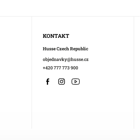
KONTAKT
Husse Czech Republic
objednavky
@
husse.cz
+420 777 773 900
Facebook
Instagram
https://www.youtube.com/