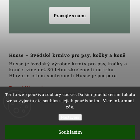
Pracujte s námi
Husse – Švédské krmivo pro psy, kočky a koně
Husse je švédský výrobce krmiv pro psy, kočky a
koně s více než 30 letou zkušeností na trhu.
Hlavním cílem společnosti Husse je podpora
zdravého životního stylu domácích zvířat.
Veškerá krmiva, pamlsky a doplňky Husse jsou
Dozvědět se více
vyrobeny pouze z nejkvalitnějších a pečlivě
Tento web používá soubory cookie. Dalším procházením tohoto
vybraných surovin. Všechny produkty se vyrábí
webu vyjadřujete souhlas s jejich používáním.. Více informací
podle tradičních skandinávských receptur a
zde
.
výrobní linky podléhají trvalé veterinární
kontrole. Kromě kvality produktů Husse to rovněž
Nastavení
zahrnuje i kvalitu služeb.
Copyright 2026
Husse
. Všechna práva vyhrazena.
Distributoři společnosti Husse jsou důkladně
Souhlasím
Vytvořil
Shoptet
| Design
Shoptak.cz
proškoleni v oblasti výživy zvířat a rádi Vám