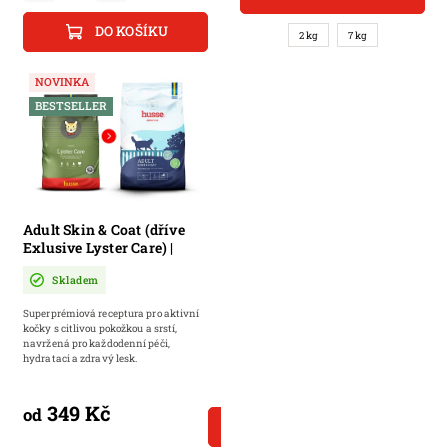
DO KOŠÍKU
2 kg
7 kg
NOVINKA
BESTSELLER
Adult Skin & Coat (dříve
Exlusive Lyster Care) |
Přizpůsobená výživa pro
Skladem
aktivní kočky s citlivou
kůží nebo sklonem k
Superprémiová receptura pro aktivní
suchosti a podráždění
kočky s citlivou pokožkou a srstí,
navržená pro každodenní péči,
hydrataci a zdravý lesk.
349 Kč
od
DETAIL