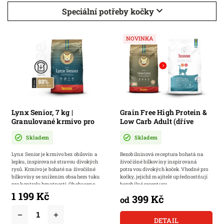
Speciální potřeby kočky
NOVINKA
Lynx Senior, 7 kg |
Grain Free High Protein &
Granulované krmivo pro
Low Carb Adult (dříve
starší kočky
Opus Lynx) | Bezlepkové
Skladem
Skladem
granulované krmivo pro
dospělé kočky
Lynx Senior je krmivo bez obilovin a
Bezobilninová receptura bohatá na
lepku, inspirované stravou divokých
živočišné bílkoviny inspirovaná
rysů. Krmivo je bohaté na živočišné
potravou divokých koček. Vhodné pro
bílkoviny se snížením obsahem tuku
kočky, jejichž majitelé upřednostňují
pro kontrolu hmotnosti. Obohaceno...
bezobilné receptury.
1 199 Kč
399 Kč
od
DETAIL