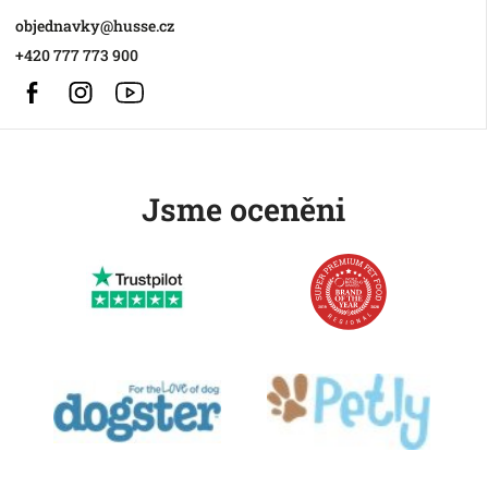
objednavky
@
husse.cz
+420 777 773 900
Facebook
Instagram
https://www.youtube.com/@HusseChannel
Jsme oceněni