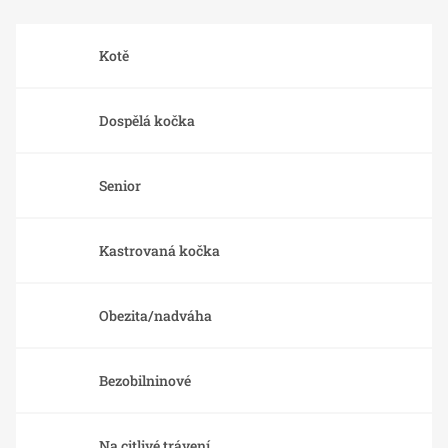
Kotě
Dospělá kočka
Senior
Kastrovaná kočka
Obezita/nadváha
Bezobilninové
Na citlivé trávení