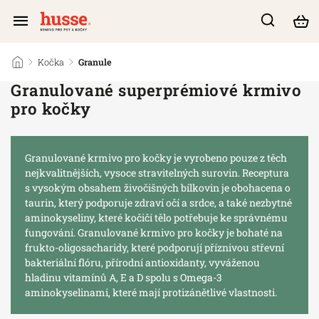
/
Kočka
/
Granule
Granulované superprémiové krmivo
pro kočky
Granulované krmivo pro kočky je vyrobeno pouze z těch
nejkvalitnějších, vysoce stravitelných surovin. Receptura
s vysokým obsahem živočišných bílkovin je obohacena o
taurin, který podporuje zdraví očí a srdce, a také nezbytné
aminokyseliny, které kočičí tělo potřebuje ke správnému
fungování. Granulované krmivo pro kočky je bohaté na
frukto-oligosacharidy, které podporují příznivou střevní
bakteriální flóru, přírodní antioxidanty, vyváženou
hladinu vitamínů A, E a D spolu s Omega-3
aminokyselinami, které mají protizánětlivé vlastnosti.