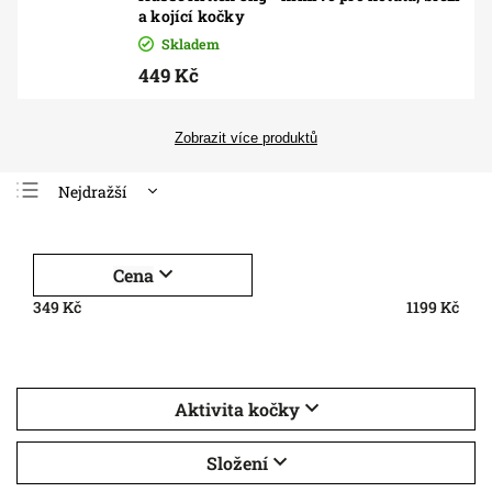
a kojící kočky
Skladem
449 Kč
Zobrazit více produktů
Nejdražší
Nejlevnější
Nejprodávanější
Cena
Abecedně
349
Kč
1199
Kč
Aktivita kočky
Složení