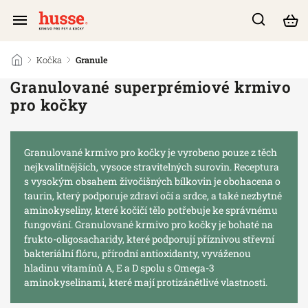
/
Kočka
/
Granule
Granulované superprémiové krmivo
pro kočky
Granulované krmivo pro kočky je vyrobeno pouze z těch
nejkvalitnějších, vysoce stravitelných surovin. Receptura
s vysokým obsahem živočišných bílkovin je obohacena o
taurin, který podporuje zdraví očí a srdce, a také nezbytné
aminokyseliny, které kočičí tělo potřebuje ke správnému
fungování. Granulované krmivo pro kočky je bohaté na
frukto-oligosacharidy, které podporují příznivou střevní
bakteriální flóru, přírodní antioxidanty, vyváženou
hladinu vitamínů A, E a D spolu s Omega-3
aminokyselinami, které mají protizánětlivé vlastnosti.