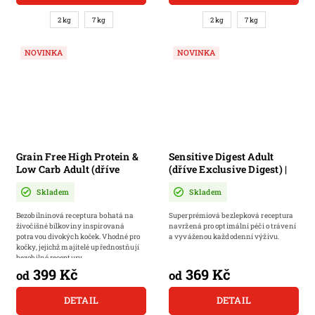
2 kg
7 kg
2 kg
7 kg
NOVINKA
NOVINKA
Grain Free High Protein &
Sensitive Digest Adult
Low Carb Adult (dříve
(dříve Exclusive Digest) |
Opus Lynx) | Bezlepkové
pro dospělé kočky s
Skladem
Skladem
granulované krmivo pro
jehněčím
dospělé kočky
masem,neobsahuje lepek.
Bezobilninová receptura bohatá na
Superprémiová bezlepková receptura
živočišné bílkoviny inspirovaná
navržená pro optimální péči o trávení
potravou divokých koček. Vhodné pro
a vyváženou každodenní výživu.
kočky, jejichž majitelé upřednostňují
bezobilné receptury.
399 Kč
369 Kč
od
od
DETAIL
DETAIL