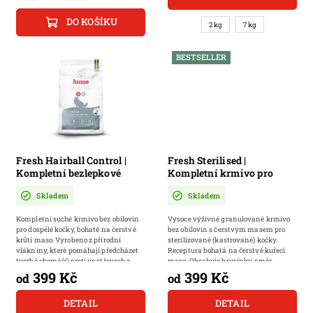
DO KOŠÍKU
2 kg
7 kg
BESTSELLER
Fresh Hairball Control |
Fresh Sterilised |
Kompletní bezlepkové
Kompletní krmivo pro
krmivo s čerstvým krůtím
kastrované kočky s
Skladem
Skladem
masem
čerstvým masem
Kompletní suché krmivo bez obilovin
Vysoce výživné granulované krmivo
pro dospělé kočky, bohaté na čerstvé
bez obilovin s čerstvým masem pro
krůtí maso. Vyrobeno z přírodní
sterilizované (kastrované) kočky.
vlákniny, které pomáhají předcházet
Receptura bohatá na čerstvé kuřecí
tvorbě chomáčů srsti ve střevech a...
maso. Obsahuje brusinky, směs
zeleniny,...
399 Kč
399 Kč
od
od
DETAIL
DETAIL