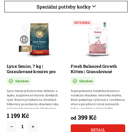
Speciální potřeby kočky
NOVINKA
Lynx Senior, 7 kg |
Fresh Balanced Growth
Granulované krmivo pro
Kitten | Granulované
starší kočky
krmivo pro koťata
Skladem
Skladem
Lynx Senior je krmivo bez obilovin a
Superprémiové, bezobilné krmivo s
lepku, inspirované stravou divokých
vysokým obsahem čerstvého kuřete,
rysů. Krmivo je bohaté na živočišné
které poskytuje výživnou a vyváženou
bílkoviny se snížením obsahem tuku
stravu pro zdravý vývoj rostoucích
pro kontrolu hmotnosti. Obohaceno...
koťat a pro březí a kojící kočky.
1 199 Kč
399 Kč
od
DETAIL