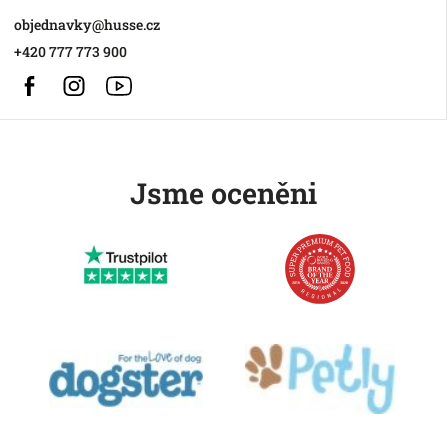
objednavky
@
husse.cz
+420 777 773 900
Facebook
Instagram
https://www.youtube.com/@HusseChannel
Jsme oceněni