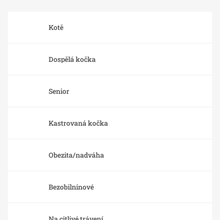
Kotě
Dospělá kočka
Senior
Kastrovaná kočka
Obezita/nadváha
Bezobilninové
Na citlivé trávení