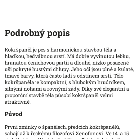
Podrobný popis
Kokršpaněl je pes s harmonickou stavbou těla a
hladkou, hedvábnou srstí. Má dobře vyvinutou lebku,
hranatou čenichovou partii a dlouhé, nízko posazené
uši pokryté hustými chlupy. Jeho oči jsou plné a kulaté,
tmavé barvy, která často ladí s odstínem srsti. Tělo
kokršpaněla je kompaktní, s hlubokým hrudníkem,
silnými nohami a rovnými zády. Díky své elegantní a
proporční stavbě těla působí kokršpaněl velmi
atraktivně.
Původ
První zmínky o španělech, předcích kokršpanělů,
sahají až k řeckému filozofovi Xenofonovi. Ve 14. a 15.