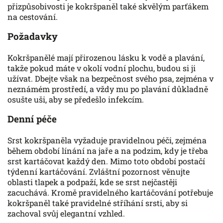
přizpůsobivosti je kokršpaněl také skvělým parťákem
na cestování.
Požadavky
Kokršpanělé mají přirozenou lásku k vodě a plavání,
takže pokud máte v okolí vodní plochu, budou si ji
užívat. Dbejte však na bezpečnost svého psa, zejména v
neznámém prostředí, a vždy mu po plavání důkladně
osušte uši, aby se předešlo infekcím.
Denní péče
Srst kokršpaněla vyžaduje pravidelnou péči, zejména
během období línání na jaře a na podzim, kdy je třeba
srst kartáčovat každý den. Mimo toto období postačí
týdenní kartáčování. Zvláštní pozornost věnujte
oblasti tlapek a podpaží, kde se srst nejčastěji
zacuchává. Kromě pravidelného kartáčování potřebuje
kokršpaněl také pravidelné stříhání srsti, aby si
zachoval svůj elegantní vzhled.