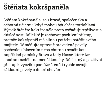
Štěňata kokršpaněla
Štěňata kokršpaněla jsou hravá, společenská a
ochotná učit se, i když mohou být občas tvrdohlavá.
Výcvik štěněte kokršpaněla proto vyžaduje trpělivost a
důslednost. Důležité je zachovat pozitivní přístup,
protože kokršpaněl má silnou potřebu potěšit svého
majitele. Odměňujte správně provedené povely
pochvalou, hlazením nebo chutnou svačinkou,
například pamlsky Bravo z řady Husse, které lze
snadno rozdělit na menší kousky. Důsledný a pozitivní
přístup k výcviku pomůže štěněti rychle osvojit
základní povely a dobré chování.