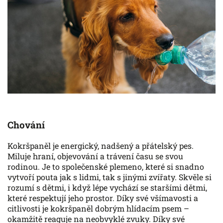
Chování
Kokršpaněl je energický, nadšený a přátelský pes.
Miluje hraní, objevování a trávení času se svou
rodinou. Je to společenské plemeno, které si snadno
vytvoří pouta jak s lidmi, tak s jinými zvířaty. Skvěle si
rozumí s dětmi, i když lépe vychází se staršími dětmi,
které respektují jeho prostor. Díky své všímavosti a
citlivosti je kokršpaněl dobrým hlídacím psem –⁠
okamžitě reaguje na neobvyklé zvuky. Díky své