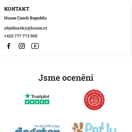
KONTAKT
Husse Czech Republic
objednavky
@
husse.cz
+420 777 773 900
Facebook
Instagram
https://www.youtube.com/@HusseChannel
Jsme oceněni