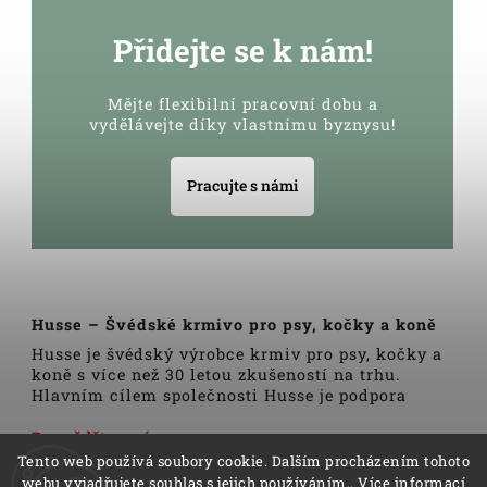
Přidejte se k nám!
Mějte flexibilní pracovní dobu a
vydělávejte díky vlastnímu byznysu!
Pracujte s námi
Husse – Švédské krmivo pro psy, kočky a koně
Husse je švédský výrobce krmiv pro psy, kočky a
koně s více než 30 letou zkušeností na trhu.
Hlavním cílem společnosti Husse je podpora
zdravého životního stylu domácích zvířat.
Veškerá krmiva, pamlsky a doplňky Husse jsou
Dozvědět se více
vyrobeny pouze z nejkvalitnějších a pečlivě
Tento web používá soubory cookie. Dalším procházením tohoto
vybraných surovin. Všechny produkty se vyrábí
webu vyjadřujete souhlas s jejich používáním.. Více informací