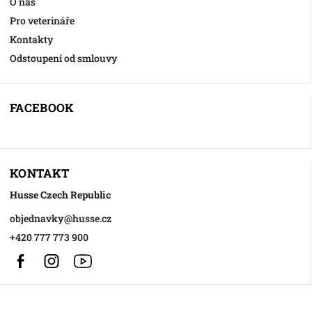
O nás
Pro veterináře
Kontakty
Odstoupení od smlouvy
FACEBOOK
KONTAKT
Husse Czech Republic
objednavky
@
husse.cz
+420 777 773 900
Facebook
Instagram
https://www.youtube.com/@HusseChannel