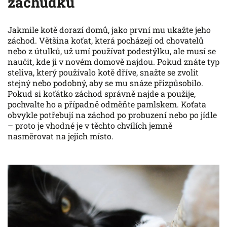
záchůdku
Jakmile kotě dorazí domů, jako první mu ukažte jeho
záchod. Většina koťat, která pocházejí od chovatelů
nebo z útulků, už umí používat podestýlku, ale musí se
naučit, kde ji v novém domově najdou. Pokud znáte typ
steliva, který používalo kotě dříve, snažte se zvolit
stejný nebo podobný, aby se mu snáze přizpůsobilo.
Pokud si koťátko záchod správně najde a použije,
pochvalte ho a případně odměňte pamlskem. Koťata
obvykle potřebují na záchod po probuzení nebo po jídle
– proto je vhodné je v těchto chvílích jemně
nasměrovat na jejich místo.