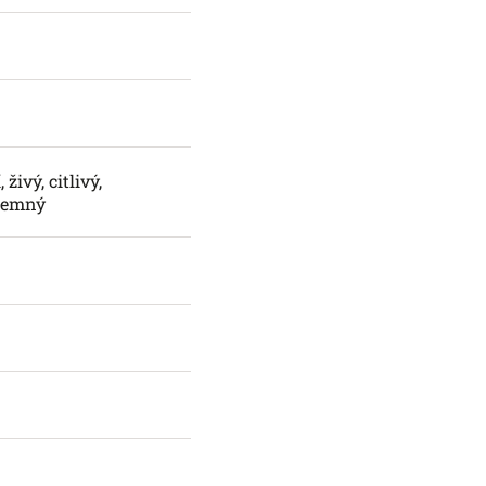
živý, citlivý,
 jemný