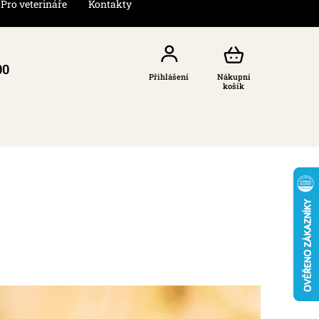
Pro veterináře
Kontakty
00
Přihlášení
Nákupní
košík