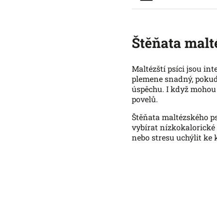
Štěňata malt
Maltézští psíci jsou int
plemene snadný, pokud 
úspěchu. I když mohou 
povelů.
Štěňata maltézského psí
vybírat nízkokalorické
nebo stresu uchýlit ke 