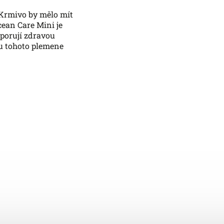
 Krmivo by mělo mít
cean Care Mini je
dporují zdravou
 u tohoto plemene