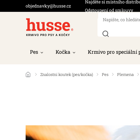
Najděte si místního distrib
objednavky@husse.cz
Odstoupení od smlouvy
Pes
Kočka
Krmivo pro speciální 
/
Znalostní koutek (pes/kočka)
/
Pes
/
Plemena
/