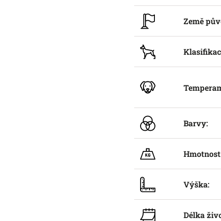
Země pův
Klasifikac
Temperam
Barvy:
Hmotnost
Výška:
Délka živ