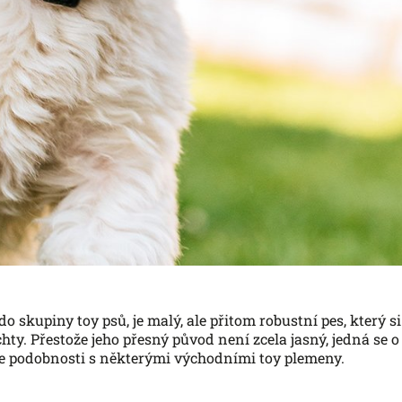
do skupiny toy psů, je malý, ale přitom robustní pes, který si
hty. Přestože jeho přesný původ není zcela jasný, jedná se 
e podobnosti s některými východními toy plemeny.