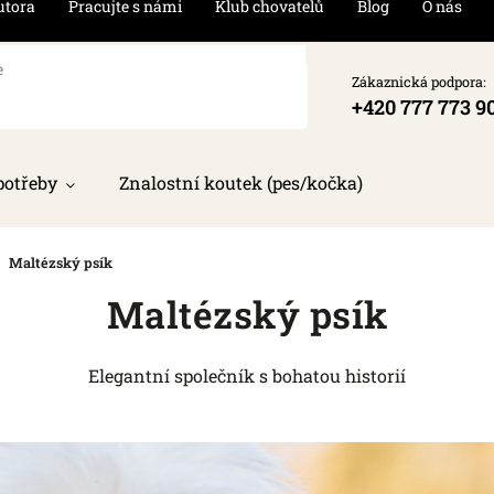
utora
Pracujte s námi
Klub chovatelů
Blog
O nás
Zákaznická podpora:
+420 777 773 9
potřeby
Znalostní koutek (pes/kočka)
Maltézský psík
Maltézský psík
Elegantní společník s bohatou historií