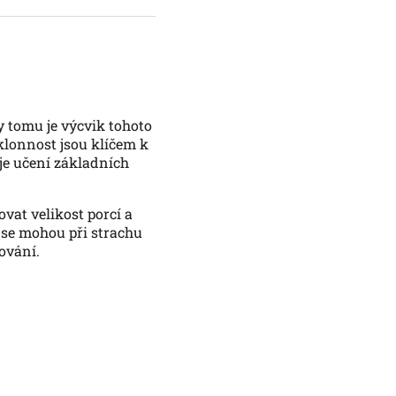
ky tomu je výcvik tohoto
klonnost jsou klíčem k
je učení základních
vat velikost porcí a
 se mohou při strachu
ování.