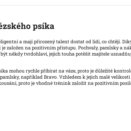
ézského psíka
eligentní a mají přirozený talent dostat od lidí, co chtějí. Dí
je založen na pozitivním přístupu. Pochvaly, pamlsky a ná
být někdy tvrdohlaví, jejich touha potěšit majitele usnadňu
ka mohou rychle přibírat na váze, proto je důležité kontrolo
 pamlsky, například Bravo. Vzhledem k jejich malé velikosti
kousání, proto je vhodné trénink založit na pozitivním posil