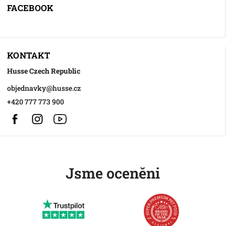
FACEBOOK
KONTAKT
Husse Czech Republic
objednavky
@
husse.cz
+420 777 773 900
Facebook
Instagram
https://www.youtube.com/@HusseChannel
Jsme oceněni