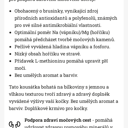
Obohacený o brusinky, vynikající zdroj
přírodních antioxidantů a polyfenolů, známých
pro své silné antimikrobiální vlastnosti.
Optimální poměr Na (vápníku)/Mg (hořčíku)
pomáhá předcházet tvorbě močových kamenů.
Pečlivě vyvážená hladina vápníku a fosforu.
Nízký obsah hořčíku ve stravě.
Přídavek L-methioninu pomáhá upravit pH
moči.
Bez umělých aromat a barviv.
Tato kousátka bohatá na bílkoviny s jemnou a
vlhkou texturou tvoří zdravý a zdravý doplněk
vyvážené výživy vaší kočky. Bez umělých aromat a
barviv. Doplňkové krmivo pro kočky.
Podpora zdraví močových cest
- pomáhá
udržovat zdravou rovnováhu minerálů v