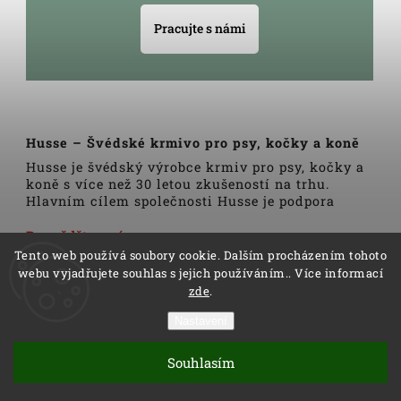
Pracujte s námi
Husse – Švédské krmivo pro psy, kočky a koně
Husse je švédský výrobce krmiv pro psy, kočky a
koně s více než 30 letou zkušeností na trhu.
Hlavním cílem společnosti Husse je podpora
zdravého životního stylu domácích zvířat.
Veškerá krmiva, pamlsky a doplňky Husse jsou
Dozvědět se více
vyrobeny pouze z nejkvalitnějších a pečlivě
Tento web používá soubory cookie. Dalším procházením tohoto
vybraných surovin. Všechny produkty se vyrábí
webu vyjadřujete souhlas s jejich používáním.. Více informací
podle tradičních skandinávských receptur a
zde
.
výrobní linky podléhají trvalé veterinární
kontrole. Kromě kvality produktů Husse to rovněž
Nastavení
zahrnuje i kvalitu služeb.
Copyright 2026
Husse
. Všechna práva vyhrazena.
Distributoři společnosti Husse jsou důkladně
Souhlasím
Vytvořil
Shoptet
| Design
Shoptak.cz
proškoleni v oblasti výživy zvířat a rádi Vám
pomohou s výběrem správné stravy pro Vašeho