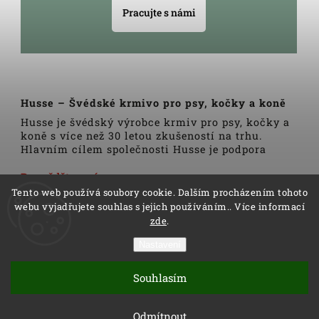
Pracujte s námi
Husse – Švédské krmivo pro psy, kočky a koně
Husse je švédský výrobce krmiv pro psy, kočky a
koně s více než 30 letou zkušeností na trhu.
Hlavním cílem společnosti Husse je podpora
zdravého životního stylu domácích zvířat.
Veškerá krmiva, pamlsky a doplňky Husse jsou
Dozvědět se více
vyrobeny pouze z nejkvalitnějších a pečlivě
Tento web používá soubory cookie. Dalším procházením tohoto
vybraných surovin. Všechny produkty se vyrábí
webu vyjadřujete souhlas s jejich používáním.. Více informací
podle tradičních skandinávských receptur a
zde
.
výrobní linky podléhají trvalé veterinární
kontrole. Kromě kvality produktů Husse to rovněž
Nastavení
zahrnuje i kvalitu služeb.
Copyright 2026
Husse
. Všechna práva vyhrazena.
Distributoři společnosti Husse jsou důkladně
Souhlasím
Vytvořil
Shoptet
| Design
Shoptak.cz
proškoleni v oblasti výživy zvířat a rádi Vám
pomohou s výběrem správné stravy pro Vašeho
Vytvořil Shoptet
Odmítnout
psa, kočku nebo koně.