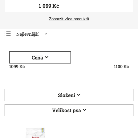
1 099 Kč
Zobrazit více produktů
Nejlevnější
Nejdražší
Nejprodávanější
Cena
Abecedně
1099
Kč
1100
Kč
Složení
Velikost psa