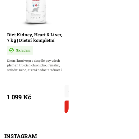
Diet Kidney, Heart & Liver,
7 kg | Dietní kompletní
krmivo pro dospělé psy
Skladem
Dietní krmivo pro dospělé psy všech
plemen trpících chronickou renální,
srdeční nebo jaterní nedostatečností.
1 099 Kč
DO KOŠÍKU
INSTAGRAM