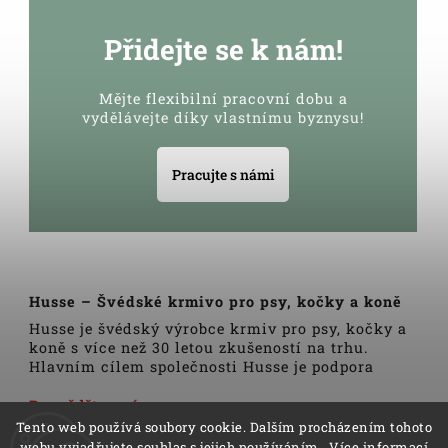
Přidejte se k nám!
Mějte flexibilní pracovní dobu a
vydělávejte díky vlastnímu byznysu!
Pracujte s námi
Husse – Švédské krmivo pro psy, kočky a koně
Husse je švédský výrobce krmiv pro psy, kočky a
koně s více než 30 letou zkušeností na trhu.
Hlavním cílem společnosti Husse je podpora
zdravého životního stylu domácích zvířat.
Veškerá krmiva, pamlsky a doplňky Husse jsou
Dozvědět se více
vyrobeny pouze z nejkvalitnějších a pečlivě
Tento web používá soubory cookie. Dalším procházením tohoto
vybraných surovin. Všechny produkty se vyrábí
webu vyjadřujete souhlas s jejich používáním.. Více informací