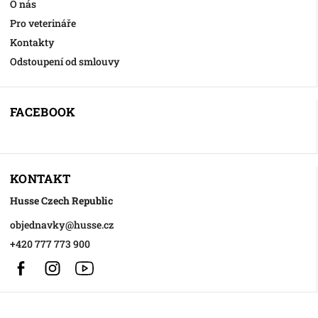
O nás
Pro veterináře
Kontakty
Odstoupení od smlouvy
FACEBOOK
KONTAKT
Husse Czech Republic
objednavky
@
husse.cz
+420 777 773 900
Facebook
Instagram
https://www.youtube.com/@HusseChannel