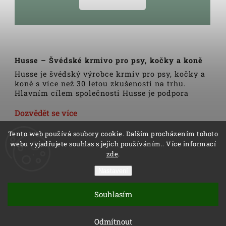
Husse – Švédské krmivo pro psy, kočky a koně
Husse je švédský výrobce krmiv pro psy, kočky a
koně s více než 30 letou zkušeností na trhu.
Hlavním cílem společnosti Husse je podpora
zdravého životního stylu domácích zvířat.
Veškerá krmiva, pamlsky a doplňky Husse jsou
Dozvědět se více
vyrobeny pouze z nejkvalitnějších a pečlivě
vybraných surovin. Všechny produkty se vyrábí
Tento web používá soubory cookie. Dalším procházením tohoto
podle tradičních skandinávských receptur a
webu vyjadřujete souhlas s jejich používáním.. Více informací
výrobní linky podléhají trvalé veterinární
zde
.
kontrole. Kromě kvality produktů Husse to rovněž
zahrnuje i kvalitu služeb.
Nastavení
Copyright 2026
Husse
. Všechna práva vyhrazena.
Distributoři společnosti Husse jsou důkladně
Vytvořil
Shoptet
| Design
Shoptak.cz
proškoleni v oblasti výživy zvířat a rádi Vám
Souhlasím
pomohou s výběrem správné stravy pro Vašeho
Vytvořil Shoptet
psa, kočku nebo koně.
Odmítnout
Výrobky Husse nehledejte v tradiční prodejní síti