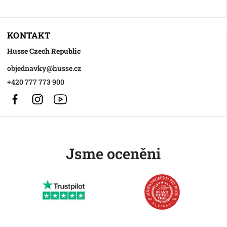
KONTAKT
Husse Czech Republic
objednavky
@
husse.cz
+420 777 773 900
Facebook
Instagram
https://www.youtube.com/@HusseChannel
Jsme oceněni