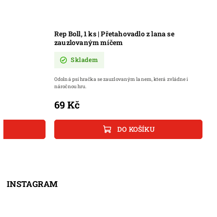
Rep Boll, 1 ks | Přetahovadlo z lana se
zauzlovaným míčem
Skladem
Odolná psí hračka se zauzlovaným lanem, která zvládne i
náročnou hru.
69 Kč
DO KOŠÍKU
INSTAGRAM