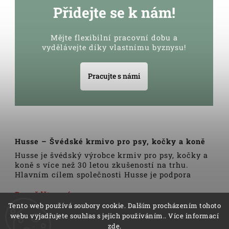
Přidejte se k nám!
Mějte flexibilní pracovní dobu a
vydělávejte díky vlastnímu byznysu!
Pracujte s námi
Husse – Švédské krmivo pro psy, kočky a koně
Husse je švédský výrobce krmiv pro psy, kočky a
koně s více než 30 letou zkušeností na trhu.
Hlavním cílem společnosti Husse je podpora
zdravého životního stylu domácích zvířat.
Veškerá krmiva, pamlsky a doplňky Husse jsou
Dozvědět se více
vyrobeny pouze z nejkvalitnějších a pečlivě
Tento web používá soubory cookie. Dalším procházením tohoto
vybraných surovin. Všechny produkty se vyrábí
webu vyjadřujete souhlas s jejich používáním.. Více informací
podle tradičních skandinávských receptur a
zde
.