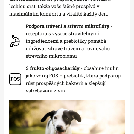
lesklou srst, takže vaše štěně prospívá v
maximálním komfortu a vitalitě každý den.
Podpora trávení a střevní mikroflóry
-
receptura s vysoce stravitelnými
ingrediencemi a prebiotiky pomáhá
udržovat zdravé trávení a rovnováhu
střevního mikrobiomu
S frukto-oligosacharidy
- obsahuje inulin
jako zdroj FOS – prebiotik, která podporují
růst prospěšných bakterií a zlepšují
vstřebávání živin