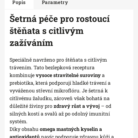
Popis
Parametry
Šetrná péče pro rostoucí
štěňata s citlivým
zažíváním
Speciálně navrženo pro štěňata s citlivým
trávením. Tato bezlepková receptura
kombinuje
vysoce stravitelné suroviny
a
prebiotika, která podporují hladké trávení a
vyváženou střevní mikroflóru. Je šetrná k
citlivému žaludku, zároveň však bohatá na
důležité živiny pro
zdravý růst a vývoj
– od
silných kostí a svalů až po odolný imunitní
systém.
Díky obsahu
omega mastných kyselin a
antioxidantů
navíc podporuje zdravou kůži a