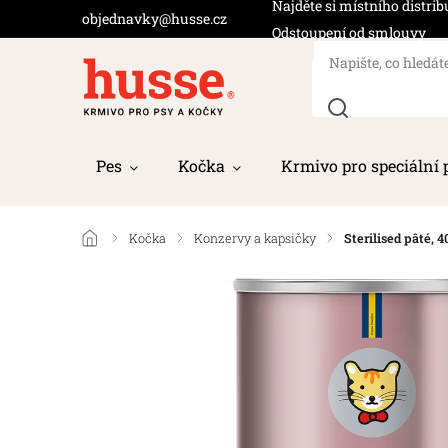
Najděte si místního distrib
objednavky@husse.cz
Odstoupení od smlouvy
Pes
Kočka
Krmivo pro speciální 
/
Kočka
/
Konzervy a kapsičky
/
Sterilised pâté,