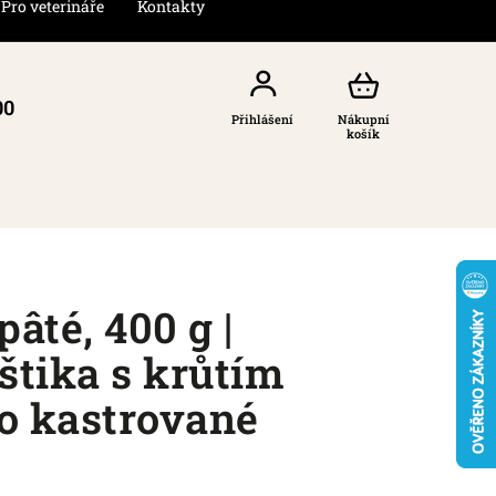
Pro veterináře
Kontakty
00
Přihlášení
Nákupní
košík
pâté, 400 g |
štika s krůtím
o kastrované