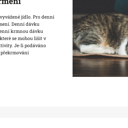
rmení
vyvážené jídlo. Pro denní
mení. Denní dávku
e denní krmnou dávku
teré se mohou lišit v
tivity. Je-li podáváno
e překrmování