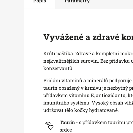
Popis
Parametry
Vyvážené a zdravé kom
Krůtí paštika. Zdravé a kompletní mokré
nejkvalitnějších surovin. Bez přídavku 
konzervantů.
Přidání vitamínů a minerálů podporuje 
taurin obsažený v krmivu je nezbytný pro
přídavkem vitaminu E, antioxidantu, kt
imunitního systému. Vysoký obsah vlh
udržovat tělo kočky hydratované.
Taurin
- s přídavkem taurinu pr
srdce