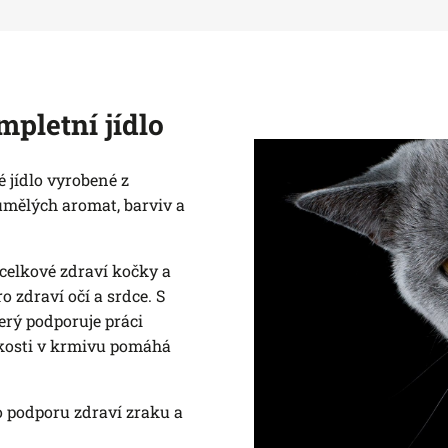
pletní jídlo
 jídlo vyrobené z
umělých aromat, barviv a
celkové zdraví kočky a
 zdraví očí a srdce. S
erý podporuje práci
kosti v krmivu pomáhá
o podporu zdraví zraku a