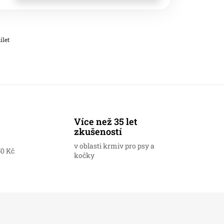
ílet
Více než 35 let
zkušeností
v oblasti krmiv pro psy a
50 Kč
kočky