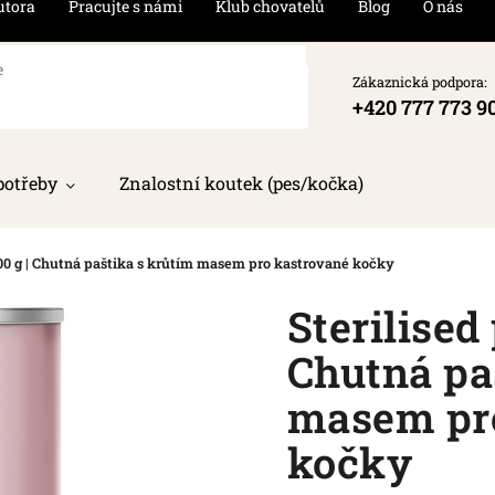
utora
Pracujte s námi
Klub chovatelů
Blog
O nás
Zákaznická podpora:
+420 777 773 9
potřeby
Znalostní koutek (pes/kočka)
 400 g | Chutná paštika s krůtím masem pro kastrované kočky
Sterilised 
Chutná pa
masem pr
kočky