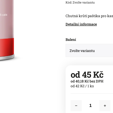
Kód:
Zvolte variantu
Chutná krůtí paštika pro kas
Detailní informace
Balení
od
45 Kč
od
40,18 Kč
bez DPH
od 42 Kč / 1 ks