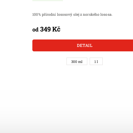
100% přírodní lososový olej z norského lososa.
349 Kč
od
DETAIL
300 ml
1 l