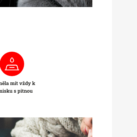
ěla mít vždy k
misku s pitnou