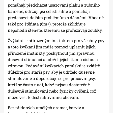
pomáhají předcházet usazování plaku a zubního
kamene, udržují psí čelisti silné a pomáhají
předcházet dalším problémům s dásněmi. Vhodné
také pro štěňata (6m+), protože zklidňuje
nepohodlí štěněte, kterému se prořezávají zoubky.
Žvýkání je přirozeným instinktem pro všechny psy
a toto žvýkání jim může pomoci uplatnit jejich
přirozené instinkty, poskytnout jim správnou
duševní stimulaci a udržet jejich tlamu čistou a
zdravou. Podávání žvýkacích pamlsků je zvláště
důležité pro starší psy, aby je udrželo duševně
stimulované a doporučuje se pro pracovní psy,
kteří se často nudí, když nejsou dostatečně
duševně stimulováni nebo fyzicky cvičeni, což
může vést k destruktivnímu chování.
Bez přidaných umělých aromat, barviv a