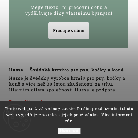
Mějte flexibilní pracovní dobu a
vydělávejte díky vlastnímu byznysu!
Pracujte s námi
Husse – Švédské krmivo pro psy, kočky a koně
Husse je švédský výrobce krmiv pro psy, kočky a
koně s více než 30 letou zkušeností na trhu.
Hlavním cílem společnosti Husse je podpora
zdravého životního stylu domácích zvířat.
Veškerá krmiva, pamlsky a doplňky Husse jsou
Dozvědět se více
vyrobeny pouze z nejkvalitnějších a pečlivě
Tento web používá soubory cookie. Dalším procházením tohoto
vybraných surovin. Všechny produkty se vyrábí
webu vyjadřujete souhlas s jejich používáním.. Více informací
podle tradičních skandinávských receptur a
zde
.
výrobní linky podléhají trvalé veterinární
kontrole. Kromě kvality produktů Husse to rovněž
Nastavení
zahrnuje i kvalitu služeb.