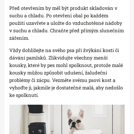
Před otevřením by měl být produkt skladován v
suchu a chladu. Po otevření obal po každém
použití uzavřete a uložte do vzduchotěsné nádoby
v suchu a chladu. Chraňte před přímým slunečním
zářením.
Vždy dohlížejte na svého psa při žvýkání kosti či
dávání pamlsků. Zlikvidujte všechny menší
kousky, které by pes mohl spolknout, protože malé
kousky můžou způsobit udušení, žaludeční
problémy či zácpu. Vezměte svému psovi kost a
vyhoďte ji, jakmile je dostatečné malá, aby nedošlo
ke spolknutí.