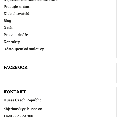
Pracujte s námi
Klub chovatelů
Blog
O nás
Pro veterináře
Kontakty
Odstoupení od smlouvy
FACEBOOK
KONTAKT
Husse Czech Republic
objednavky
@
husse.cz
+420 777 773 900