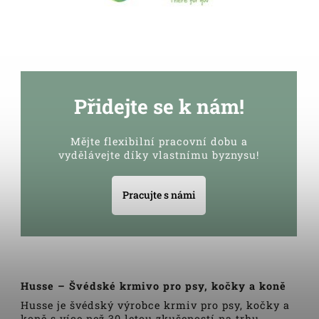
Přidejte se k nám!
Mějte flexibilní pracovní dobu a
vydělávejte díky vlastnímu byznysu!
Pracujte s námi
Husse – Švédské krmivo pro psy, kočky a koně
Husse je švédský výrobce krmiv pro psy, kočky a
koně s více než 30 letou zkušeností na trhu.