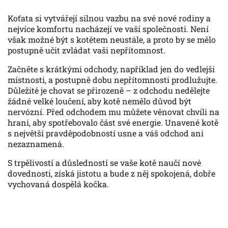
Koťata si vytvářejí silnou vazbu na své nové rodiny a
nejvíce komfortu nacházejí ve vaší společnosti. Není
však možné být s kotětem neustále, a proto by se mělo
postupně učit zvládat vaši nepřítomnost.
Začněte s krátkými odchody, například jen do vedlejší
místnosti, a postupně dobu nepřítomnosti prodlužujte.
Důležité je chovat se přirozeně – z odchodu nedělejte
žádné velké loučení, aby kotě nemělo důvod být
nervózní. Před odchodem mu můžete věnovat chvíli na
hraní, aby spotřebovalo část své energie. Unavené kotě
s největší pravděpodobností usne a váš odchod ani
nezaznamená.
S trpělivostí a důsledností se vaše kotě naučí nové
dovednosti, získá jistotu a bude z něj spokojená, dobře
vychovaná dospělá kočka.