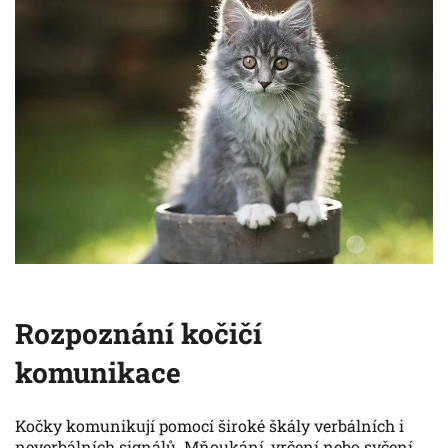
Rozpoznání kočičí
komunikace
Kočky komunikují pomocí široké škály verbálních i
neverbálních signálů. Mňoukání, vrčení nebo syčení