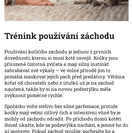
Trénink používání záchodu
Používání kočičího záchodu je jednou z prvních
dovedností, kterou si musí kotě osvojit. Kočky jsou
přirozeně čistotná zvířata a mají silný instinkt
zahrabávat své výkaly – ve volné přírodě jim to
pomáhá maskovat jejich pach před predátory. Většina
koťat od chovatelů nebo z útulků už je na záchod
naučená, takže by si na novou podestýlku měla
zvyknout poměrně rychle.
Zpočátku volte stelivo bez silné parfemace, protože
kočky mají velmi citlivý čich a intenzivní vůně by je
mohly od záchodu odradit. Po příchodu domů kotěti
ihned ukažte, kde se podestýlka nachází, a jemně ho do
ní postavte. Pokud záchod použije, pochvalte ho a