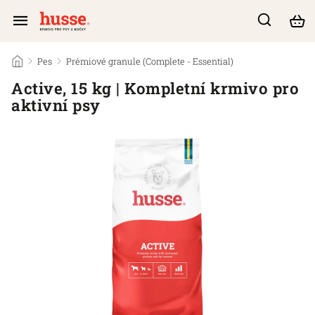
/
Pes
/
Prémiové granule (Complete - Essential)
/
Active, 15 kg | Kompletní krmivo pro
aktivní psy