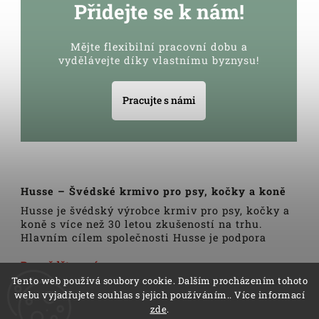
Přidejte se k nám!
Mějte flexibilní pracovní dobu a
vydělávejte díky vlastnímu byznysu!
Pracujte s námi
Husse – Švédské krmivo pro psy, kočky a koně
Husse je švédský výrobce krmiv pro psy, kočky a
koně s více než 30 letou zkušeností na trhu.
Hlavním cílem společnosti Husse je podpora
zdravého životního stylu domácích zvířat.
Veškerá krmiva, pamlsky a doplňky Husse jsou
Dozvědět se více
vyrobeny pouze z nejkvalitnějších a pečlivě
Tento web používá soubory cookie. Dalším procházením tohoto
vybraných surovin. Všechny produkty se vyrábí
webu vyjadřujete souhlas s jejich používáním.. Více informací
podle tradičních skandinávských receptur a
zde
.
výrobní linky podléhají trvalé veterinární