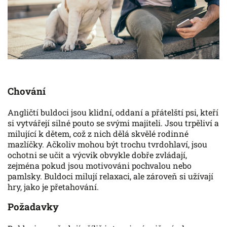
Chování
Angličtí buldoci jsou klidní, oddaní a přátelští psi, kteří
si vytvářejí silné pouto se svými majiteli. Jsou trpěliví a
milující k dětem, což z nich dělá skvělé rodinné
mazlíčky. Ačkoliv mohou být trochu tvrdohlaví, jsou
ochotni se učit a výcvik obvykle dobře zvládají,
zejména pokud jsou motivováni pochvalou nebo
pamlsky. Buldoci milují relaxaci, ale zároveň si užívají
hry, jako je přetahování.
Požadavky