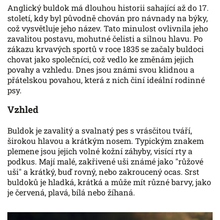
Anglický buldok má dlouhou historii sahající až do 17.
století, kdy byl původně chován pro návnady na býky,
což vysvětluje jeho název. Tato minulost ovlivnila jeho
zavalitou postavu, mohutné čelisti a silnou hlavu. Po
zákazu krvavých sportů v roce 1835 se začaly buldoci
chovat jako společníci, což vedlo ke změnám jejich
povahy a vzhledu. Dnes jsou známi svou klidnou a
přátelskou povahou, která z nich činí ideální rodinné
psy.
Vzhled
Buldok je zavalitý a svalnatý pes s vrásčitou tváří,
širokou hlavou a krátkým nosem. Typickým znakem
plemene jsou jejich volné kožní záhyby, visící rty a
podkus. Mají malé, zakřivené uši známé jako "růžové
uši" a krátký, buď rovný, nebo zakroucený ocas. Srst
buldoků je hladká, krátká a může mít různé barvy, jako
je červená, plavá, bílá nebo žíhaná.