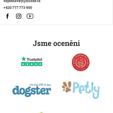
objednavky
@
husse.cz
+420 777 773 900
Facebook
Instagram
https://www.youtube.com/@HusseChannel
Jsme oceněni