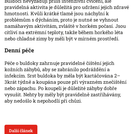
Buldoci nevyžadují příliš intenzivní cvičení, ale
pravidelná aktivita je důležitá pro udržení jejich zdravé
hmotnosti. Kvůli krátké tlamě jsou náchylní k
problémům s dýcháním, proto je nutné se vyhnout
namáhavým aktivitám, zvláště v horkém počasí. Jsou
citliví na extrémní teploty, takže během horkého léta
nebo chladné zimy by měli být v mírném prostředí.
Denní péče
Péče o buldoky zahrnuje pravidelné čištění jejich
kožních záhybů, aby se zabránilo podráždění a
infekcím. Srst buldoka by měla být kartáčována 2–
3krát týdně a koupána pouze při výrazném znečištění
nebo zápachu. Po koupeli je důležité záhyby dobře
vysušit. Nehty by měly být pravidelně zastřihávány,
aby nedošlo k nepohodlí při chůzi.
Další článek