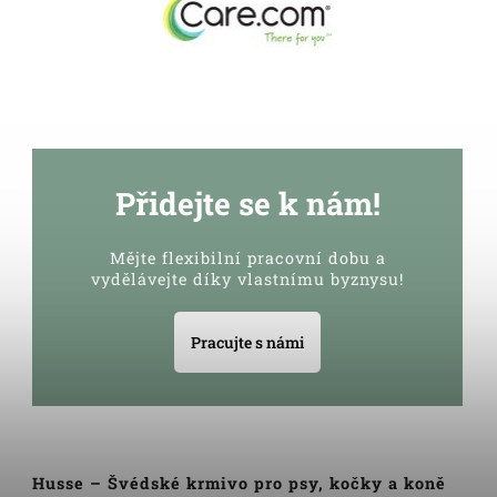
Přidejte se k nám!
Mějte flexibilní pracovní dobu a
vydělávejte díky vlastnímu byznysu!
Pracujte s námi
Husse – Švédské krmivo pro psy, kočky a koně